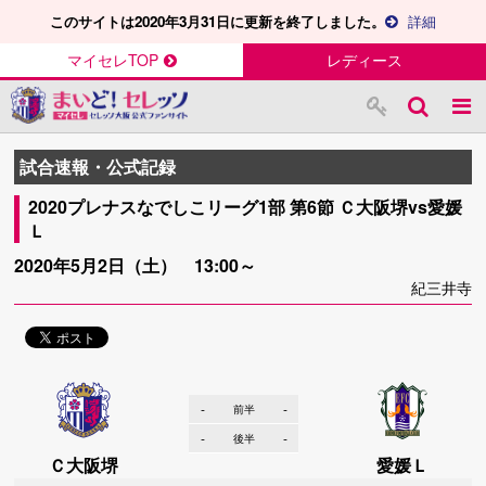
このサイトは2020年3月31日に更新を終了しました。
詳細
マイセレTOP
レディース
試合速報・公式記録
2020プレナスなでしこリーグ1部 第6節 Ｃ大阪堺vs愛媛
Ｌ
2020年5月2日（土） 13:00～
紀三井寺
-
-
前半
-
-
後半
Ｃ大阪堺
愛媛Ｌ