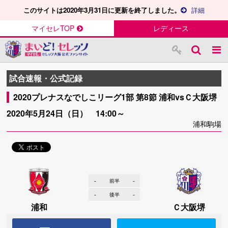
このサイトは2020年3月31日に更新を終了しました。
詳細
マイセレTOP
レディース
試合速報・公式記録
2020プレナスなでしこリーグ1部 第8節 浦和vsＣ大阪堺
2020年5月24日（日） 14:00～
浦和駒場
-
-
前半
-
-
後半
浦和
Ｃ大阪堺