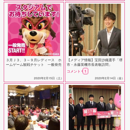
３月Ｊ３、３～９月レディース ホ
【メディア情報】宝田沙織選手「堺
ームゲーム観戦チケット 一般発売
市・永藤英機市長表敬訪問」
のお知らせ
コメント
1
2020年2月15日（土）
2020年2月14日（金）