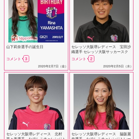
山下莉奈選手の誕生日
セレッソ大阪堺レディース 宝田沙
織選手 セレッソ大阪サッカースク
ールコーチ就任のお知らせ
コメント
3
コメント
2
2020年2月7日（金）
2020年2月5日（水）
セレッソ大阪堺レディース 北村
セレッソ大阪堺レディース 脇阪麗
菜々美選手 なでしこチャレンジト
奈選手 なでしこチャレンジトレー