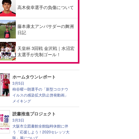
高木俊幸選手の負傷について
藤本康太アンバサダーの舞洲
日記
天皇杯 3回戦 金沢戦｜水沼宏
太選手が先制ゴール！
ホームタウンレポート
3月5日
柿谷曜一朗選手の「新型コロナウ
イルスの感染拡大防止啓発動画」
メイキング
読書推進プロジェクト
3月3日
大阪市立図書館全館臨時休館に伴
う「応援しよう！2020セレッソ大
阪」展について