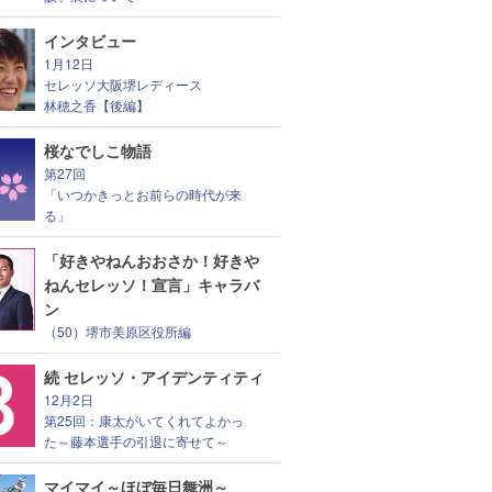
インタビュー
1月12日
セレッソ大阪堺レディース
林穂之香【後編】
桜なでしこ物語
第27回
「いつかきっとお前らの時代が来
る」
「好きやねんおおさか！好きや
ねんセレッソ！宣言」キャラバ
ン
（50）堺市美原区役所編
続 セレッソ・アイデンティティ
12月2日
第25回：康太がいてくれてよかっ
た～藤本選手の引退に寄せて～
マイマイ～ほぼ毎日舞洲～