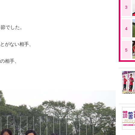
3
4節でした。
4
とがない相手、
5
の相手、