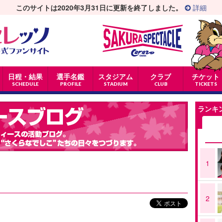
このサイトは2020年3月31日に更新を終了しました。
詳細
日程・結果
選手名鑑
スタジアム
クラブ
チケット
SCHEDULE
PROFILE
STADIUM
CLUB
TICKETS
ランキ
1
2