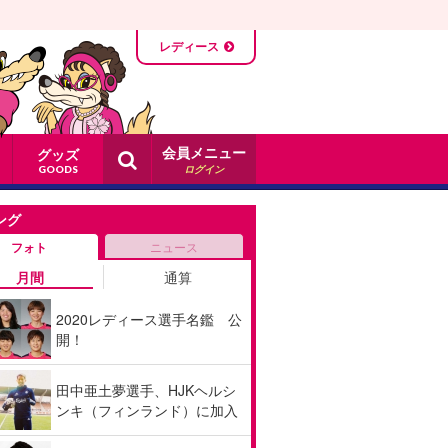
レディース
会員メニュー
グッズ
ログイン
GOODS
ング
フォト
ニュース
月間
通算
2020レディース選手名鑑 公
開！
田中亜土夢選手、HJKヘルシ
ンキ（フィンランド）に加入