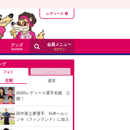
レディース
会員メニュー
グッズ
ログイン
GOODS
ング
フォト
ニュース
月間
通算
2020レディース選手名鑑 公
開！
田中亜土夢選手、HJKヘルシ
ンキ（フィンランド）に加入