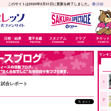
このサイトは2020年3月31日に更新を終了しました。
詳細
日程・結果
選手名鑑
スタジアム
クラブ
チケット
SCHEDULE
PROFILE
STADIUM
CLUB
TICKETS
ランキ
1
 試合レポート
2