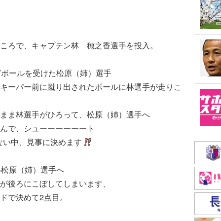
ころで、キャプテン林 穂之香選手を投入。
グボールを受けた松原（姉）選手
キーパー前に蹴り出されたボールに林選手が走りこ
まま林選手がひろって、松原（姉）選手へ
んで、シューーーーーート
ない中、見事に決めます
い松原（姉）選手へ
が後ろにこぼしてしまいます、
ドで決めて2点目。