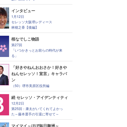
インタビュー
1月12日
セレッソ大阪堺レディース
林穂之香【後編】
桜なでしこ物語
第27回
「いつかきっとお前らの時代が来
る」
「好きやねんおおさか！好きや
ねんセレッソ！宣言」キャラバ
ン
（50）堺市美原区役所編
続 セレッソ・アイデンティティ
12月2日
第25回：康太がいてくれてよかっ
た～藤本選手の引退に寄せて～
マイマイ～ほぼ毎日舞洲～