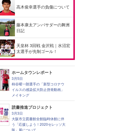
高木俊幸選手の負傷について
藤本康太アンバサダーの舞洲
日記
天皇杯 3回戦 金沢戦｜水沼宏
太選手が先制ゴール！
ホームタウンレポート
3月5日
柿谷曜一朗選手の「新型コロナウ
イルスの感染拡大防止啓発動画」
メイキング
読書推進プロジェクト
3月3日
大阪市立図書館全館臨時休館に伴
う「応援しよう！2020セレッソ大
阪」展について