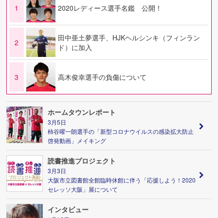
1
2020レディース選手名鑑 公開！
田中亜土夢選手、HJKヘルシンキ（フィンラン
2
ド）に加入
3
高木俊幸選手の負傷について
ホームタウンレポート
3月5日
柿谷曜一朗選手の「新型コロナウイルスの感染拡大防止
啓発動画」メイキング
読書推進プロジェクト
3月3日
大阪市立図書館全館臨時休館に伴う「応援しよう！2020
セレッソ大阪」展について
インタビュー