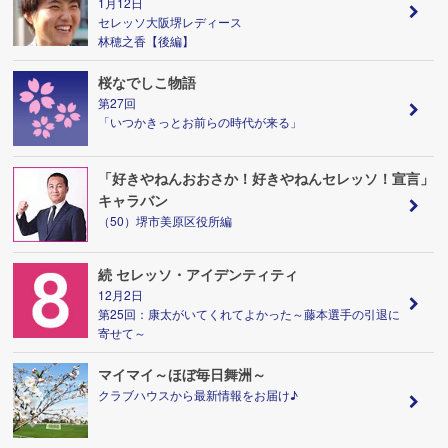
1月12日
セレッソ大阪堺レディース
林穂之香【後編】
桜なでしこ物語
第27回
「いつかきっとお前らの時代が来る」
「好きやねんおおさか！好きやねんセレッソ！宣言」
キャラバン
（50）堺市美原区役所編
続 セレッソ・アイデンティティ
12月2日
第25回：康太がいてくれてよかった～藤本選手の引退に
寄せて～
マイマイ～ほぼ毎日舞洲～
クラブハウスから最新情報をお届け♪