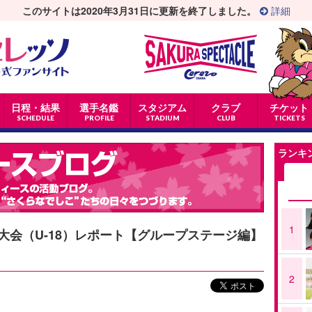
このサイトは2020年3月31日に更新を終了しました。
詳細
日程・結果
選手名鑑
スタジアム
クラブ
チケット
SCHEDULE
PROFILE
STADIUM
CLUB
TICKETS
ランキ
1
大会（U-18）レポート【グループステージ編】
2