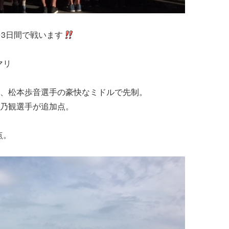
を3日間で戦います
マリ
、松本歩音選手の豪快なミドルで先制。
乃観選手が追加点。
点。