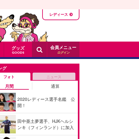
レディース
会員メニュー
グッズ
ログイン
GOODS
ング
フォト
ニュース
月間
通算
2020レディース選手名鑑 公
開！
田中亜土夢選手、HJKヘルシ
ンキ（フィンランド）に加入