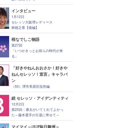
インタビュー
1月12日
セレッソ大阪堺レディース
林穂之香【後編】
桜なでしこ物語
第27回
「いつかきっとお前らの時代が来
る」
「好きやねんおおさか！好きや
ねんセレッソ！宣言」キャラバ
ン
（50）堺市美原区役所編
続 セレッソ・アイデンティティ
12月2日
第25回：康太がいてくれてよかっ
た～藤本選手の引退に寄せて～
マイマイ～ほぼ毎日舞洲～