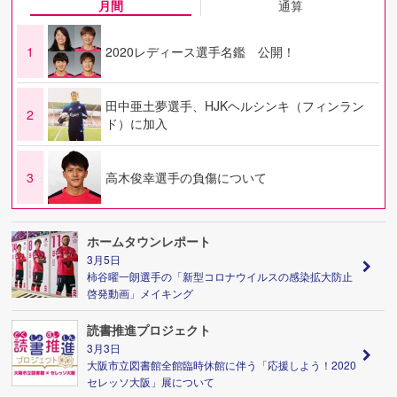
月間
通算
1
2020レディース選手名鑑 公開！
田中亜土夢選手、HJKヘルシンキ（フィンラン
2
ド）に加入
3
高木俊幸選手の負傷について
ホームタウンレポート
3月5日
柿谷曜一朗選手の「新型コロナウイルスの感染拡大防止
啓発動画」メイキング
読書推進プロジェクト
3月3日
大阪市立図書館全館臨時休館に伴う「応援しよう！2020
セレッソ大阪」展について