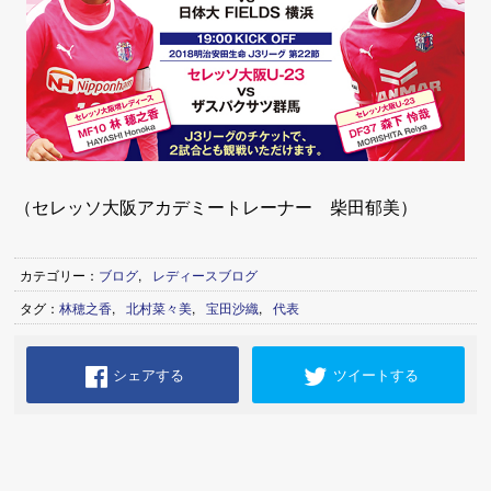
（セレッソ大阪アカデミートレーナー 柴田郁美）
カテゴリー：
ブログ
,
レディースブログ
タグ：
林穂之香
,
北村菜々美
,
宝田沙織
,
代表
シェアする
ツイートする