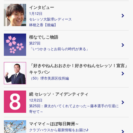
インタビュー
1月12日
セレッソ大阪堺レディース
林穂之香【後編】
桜なでしこ物語
第27回
「いつかきっとお前らの時代が来る」
「好きやねんおおさか！好きやねんセレッソ！宣言」
キャラバン
（50）堺市美原区役所編
続 セレッソ・アイデンティティ
12月2日
第25回：康太がいてくれてよかった～藤本選手の引退に
寄せて～
マイマイ～ほぼ毎日舞洲～
クラブハウスから最新情報をお届け♪