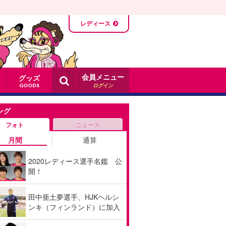
レディース
会員メニュー
グッズ
ログイン
GOODS
ング
フォト
ニュース
月間
通算
2020レディース選手名鑑 公
開！
田中亜土夢選手、HJKヘルシ
ンキ（フィンランド）に加入