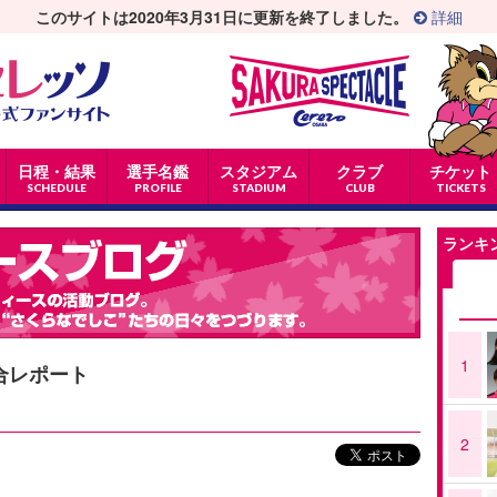
このサイトは2020年3月31日に更新を終了しました。
詳細
日程・結果
選手名鑑
スタジアム
クラブ
チケット
SCHEDULE
PROFILE
STADIUM
CLUB
TICKETS
ランキ
1
合レポート
2