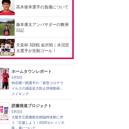
高木俊幸選手の負傷について
藤本康太アンバサダーの舞洲
日記
天皇杯 3回戦 金沢戦｜水沼宏
太選手が先制ゴール！
ホームタウンレポート
3月5日
柿谷曜一朗選手の「新型コロナウ
イルスの感染拡大防止啓発動画」
メイキング
読書推進プロジェクト
3月3日
大阪市立図書館全館臨時休館に伴
う「応援しよう！2020セレッソ大
阪」展について