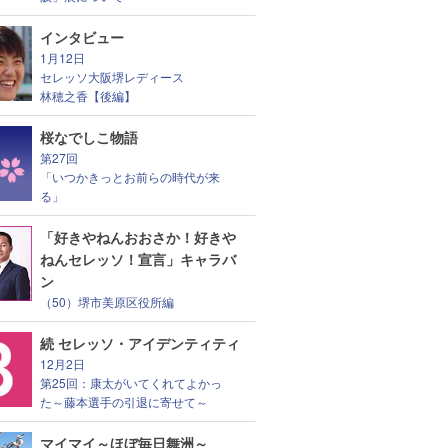
インタビュー
1月12日
セレッソ大阪堺レディース
林穂之香【後編】
桜なでしこ物語
第27回
「いつかきっとお前らの時代が来
る」
「好きやねんおおさか！好きや
ねんセレッソ！宣言」キャラバ
ン
（50）堺市美原区役所編
続 セレッソ・アイデンティティ
12月2日
第25回：康太がいてくれてよかっ
た～藤本選手の引退に寄せて～
マイマイ～ほぼ毎日舞洲～