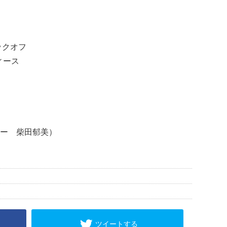
ックオフ
ィース
ー 柴田郁美）
ツイートする