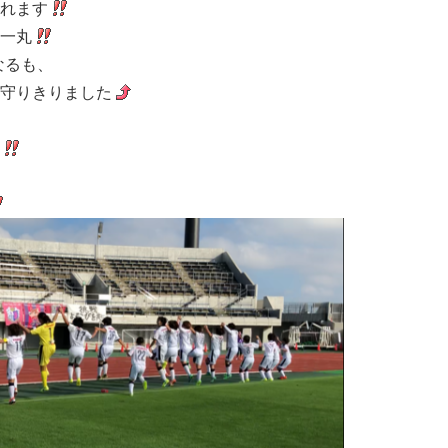
れます
一丸
なるも、
守りきりました