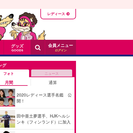
レディース
会員メニュー
グッズ
ログイン
GOODS
ング
フォト
ニュース
月間
通算
2020レディース選手名鑑 公
開！
田中亜土夢選手、HJKヘルシ
ンキ（フィンランド）に加入