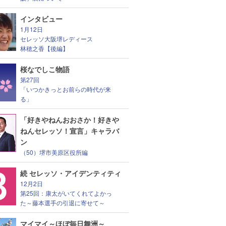
インタビュー
1月12日
セレッソ大阪堺レディース
林穂之香【後編】
桜なでしこ物語
第27回
「いつかきっとお前らの時代が来
る」
「好きやねんおおさか！好きや
ねんセレッソ！宣言」キャラバ
ン
（50）堺市美原区役所編
続 セレッソ・アイデンティティ
12月2日
第25回：康太がいてくれてよかっ
た～藤本選手の引退に寄せて～
マイマイ～ほぼ毎日舞洲～