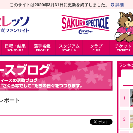
このサイトは2020年3月31日に更新を終了しました。
詳細
日程・結果
選手名鑑
スタジアム
クラブ
チケット
SCHEDULE
PROFILE
STADIUM
CLUB
TICKETS
ランキ
1
合レポート
2