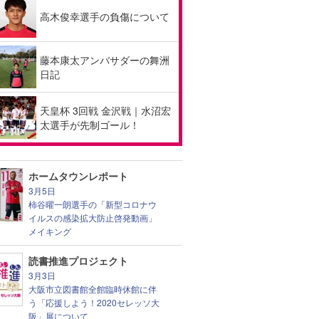
高木俊幸選手の負傷について
藤本康太アンバサダーの舞洲
日記
天皇杯 3回戦 金沢戦｜水沼宏
太選手が先制ゴール！
ホームタウンレポート
3月5日
柿谷曜一朗選手の「新型コロナウ
イルスの感染拡大防止啓発動画」
メイキング
読書推進プロジェクト
3月3日
大阪市立図書館全館臨時休館に伴
う「応援しよう！2020セレッソ大
阪」展について