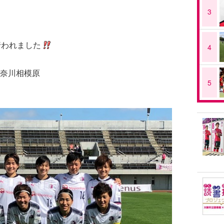
3
行われました
4
奈川相模原
5