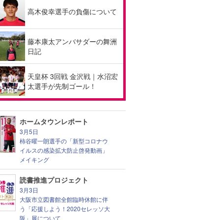
高木俊幸選手の負傷について
藤本康太アンバサダーの舞洲
日記
天皇杯 3回戦 金沢戦｜水沼宏
太選手が先制ゴール！
ホームタウンレポート
3月5日
柿谷曜一朗選手の「新型コロナウ
イルスの感染拡大防止啓発動画」
メイキング
読書推進プロジェクト
3月3日
大阪市立図書館全館臨時休館に伴
う「応援しよう！2020セレッソ大
阪」展について