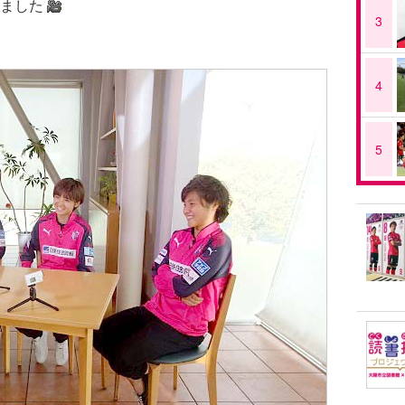
ました
3
4
5