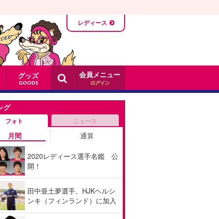
レディース
会員メニュー
グッズ
ログイン
GOODS
ング
フォト
ニュース
月間
通算
2020レディース選手名鑑 公
開！
田中亜土夢選手、HJKヘルシ
ンキ（フィンランド）に加入