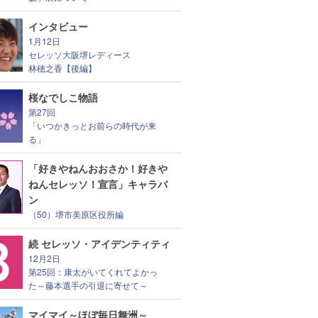
インタビュー
1月12日
セレッソ大阪堺レディース
林穂之香【後編】
桜なでしこ物語
第27回
「いつかきっとお前らの時代が来
る」
「好きやねんおおさか！好きや
ねんセレッソ！宣言」キャラバ
ン
（50）堺市美原区役所編
続 セレッソ・アイデンティティ
12月2日
第25回：康太がいてくれてよかっ
た～藤本選手の引退に寄せて～
マイマイ～ほぼ毎日舞洲～