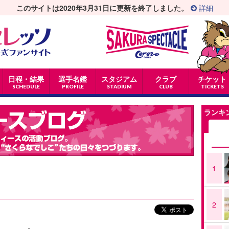
このサイトは2020年3月31日に更新を終了しました。
詳細
日程・結果
選手名鑑
スタジアム
クラブ
チケット
SCHEDULE
PROFILE
STADIUM
CLUB
TICKETS
ランキ
1
2