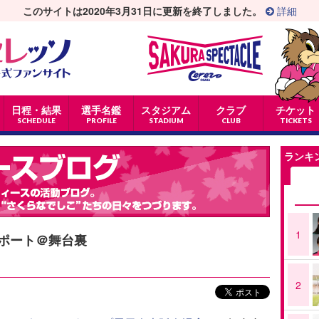
このサイトは2020年3月31日に更新を終了しました。
詳細
日程・結果
選手名鑑
スタジアム
クラブ
チケット
SCHEDULE
PROFILE
STADIUM
CLUB
TICKETS
ランキ
1
ポート＠舞台裏
2