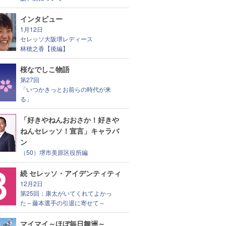
インタビュー
1月12日
セレッソ大阪堺レディース
林穂之香【後編】
桜なでしこ物語
第27回
「いつかきっとお前らの時代が来
る」
「好きやねんおおさか！好きや
ねんセレッソ！宣言」キャラバ
ン
（50）堺市美原区役所編
続 セレッソ・アイデンティティ
12月2日
第25回：康太がいてくれてよかっ
た～藤本選手の引退に寄せて～
マイマイ～ほぼ毎日舞洲～