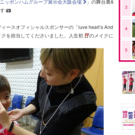
9年ニッポンハムグループ展示会大阪会場
」の舞台裏&
3
す
オフィシャルスポンサーの「luve heart’s And
4
イクを担当してくださいました。人生初
のメイクに
5