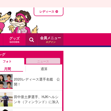
レディース
会員メニュー
グッズ
ログイン
GOODS
ング
フォト
ニュース
月間
通算
2020レディース選手名鑑 公
開！
田中亜土夢選手、HJKヘルシ
ンキ（フィンランド）に加入