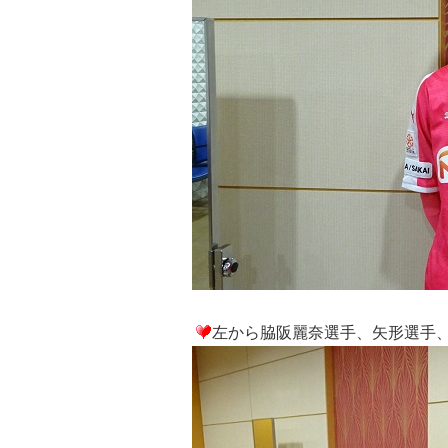
左から脇阪麗奈選手、矢形選手