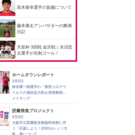
高木俊幸選手の負傷について
藤本康太アンバサダーの舞洲
日記
天皇杯 3回戦 金沢戦｜水沼宏
太選手が先制ゴール！
ホームタウンレポート
3月5日
柿谷曜一朗選手の「新型コロナウ
イルスの感染拡大防止啓発動画」
メイキング
読書推進プロジェクト
3月3日
大阪市立図書館全館臨時休館に伴
う「応援しよう！2020セレッソ大
阪」展について