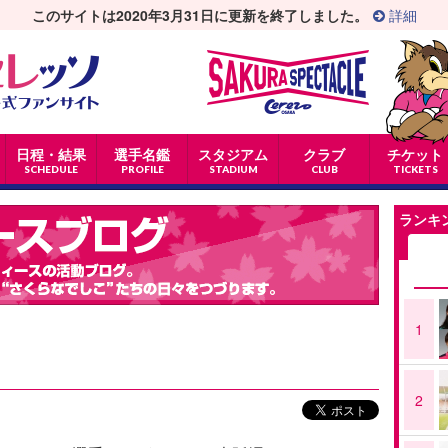
このサイトは2020年3月31日に更新を終了しました。
詳細
日程・結果
選手名鑑
スタジアム
クラブ
チケット
SCHEDULE
PROFILE
STADIUM
CLUB
TICKETS
ランキ
1
2