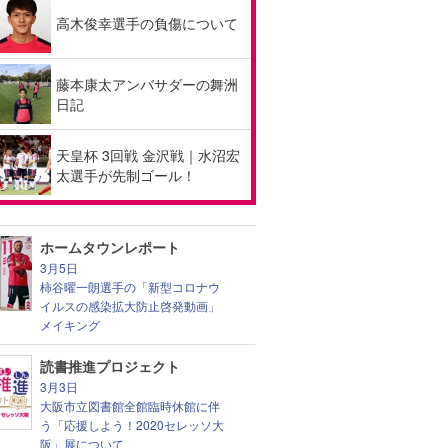
高木俊幸選手の負傷について
藤本康太アンバサダーの舞洲
日記
天皇杯 3回戦 金沢戦｜水沼宏
太選手が先制ゴール！
ホームタウンレポート
3月5日
柿谷曜一朗選手の「新型コロナウ
イルスの感染拡大防止啓発動画」
メイキング
読書推進プロジェクト
3月3日
大阪市立図書館全館臨時休館に伴
う「応援しよう！2020セレッソ大
阪」展について