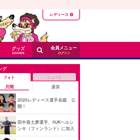
レディース
会員メニュー
グッズ
ログイン
GOODS
ング
フォト
ニュース
月間
通算
2020レディース選手名鑑 公
開！
田中亜土夢選手、HJKヘルシ
ンキ（フィンランド）に加入