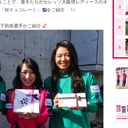
うことで、選手たちがセレッソ大阪堺レディースのオ
3
「桜チョコレート」
をご紹介
下莉奈選手がご紹介
4
5