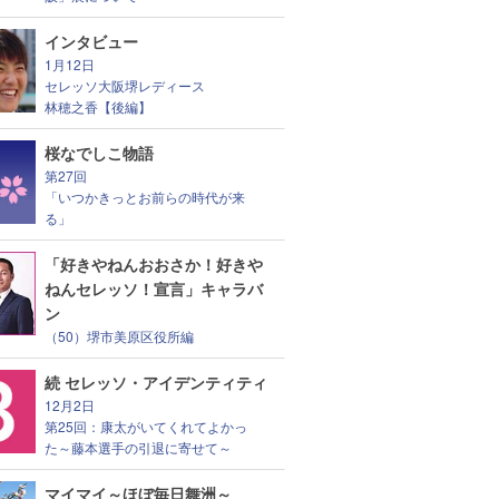
インタビュー
1月12日
セレッソ大阪堺レディース
林穂之香【後編】
桜なでしこ物語
第27回
「いつかきっとお前らの時代が来
る」
「好きやねんおおさか！好きや
ねんセレッソ！宣言」キャラバ
ン
（50）堺市美原区役所編
続 セレッソ・アイデンティティ
12月2日
第25回：康太がいてくれてよかっ
た～藤本選手の引退に寄せて～
マイマイ～ほぼ毎日舞洲～