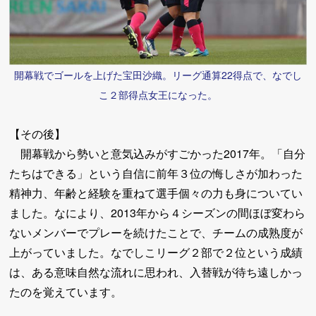
開幕戦でゴールを上げた宝田沙織。リーグ通算22得点で、なでし
こ２部得点女王になった。
【その後】
開幕戦から勢いと意気込みがすごかった2017年。「自分
たちはできる」という自信に前年３位の悔しさが加わった
精神力、年齢と経験を重ねて選手個々の力も身についてい
ました。なにより、2013年から４シーズンの間ほぼ変わら
ないメンバーでプレーを続けたことで、チームの成熟度が
上がっていました。なでしこリーグ２部で２位という成績
は、ある意味自然な流れに思われ、入替戦が待ち遠しかっ
たのを覚えています。