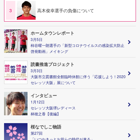
3
高木俊幸選手の負傷について
ホームタウンレポート
3月5日
柿谷曜一朗選手の「新型コロナウイルスの感染拡大防止
啓発動画」メイキング
読書推進プロジェクト
3月3日
大阪市立図書館全館臨時休館に伴う「応援しよう！2020
セレッソ大阪」展について
インタビュー
1月12日
セレッソ大阪堺レディース
林穂之香【後編】
桜なでしこ物語
第27回
「いつかきっとお前らの時代が来る」