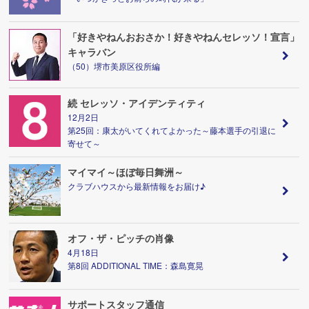
「好きやねんおおさか！好きやねんセレッソ！宣言」
キャラバン
（50）堺市美原区役所編
続 セレッソ・アイデンティティ
12月2日
第25回：康太がいてくれてよかった～藤本選手の引退に
寄せて～
マイマイ～ほぼ毎日舞洲～
クラブハウスから最新情報をお届け♪
オフ・ザ・ピッチの肖像
4月18日
第8回 ADDITIONAL TIME：森島寛晃
サポートスタッフ通信