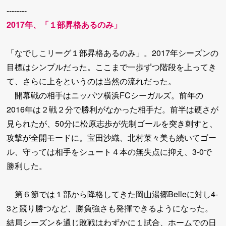
--------
2017年、「１部昇格あるのみ」
「なでしこリーグ１部昇格あるのみ」。2017年シーズンの
目標はシンプルだった。ここまで一歩ずつ階段を上ってき
て、さらに上をというのは当然の流れだった。
開幕戦の相手はニッパツ横浜FCシーガルズ。前年の
2016年は２戦２分で勝利がなかった相手だ。前半は硬さが
見られたが、50分に松原志歩が先制ゴールを突き刺すと、
攻撃が全開モードに。宝田沙織、北村菜々美も続いてゴー
ル、守っては相手をシュート４本の無失点に抑え、3-0で
勝利した。
第６節では１部から降格してきた岡山湯郷Belleに対し4-
3と競り勝つなど、勝負強さも発揮できるようになった。
結局シーズンを通じ敗戦はわずかに１試合、ホームでの日