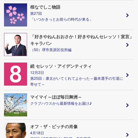
桜なでしこ物語
第27回
「いつかきっとお前らの時代が来る」
「好きやねんおおさか！好きやねんセレッソ！宣言」
キャラバン
（50）堺市美原区役所編
続 セレッソ・アイデンティティ
12月2日
第25回：康太がいてくれてよかった～藤本選手の引退に
寄せて～
マイマイ～ほぼ毎日舞洲～
クラブハウスから最新情報をお届け♪
オフ・ザ・ピッチの肖像
4月18日