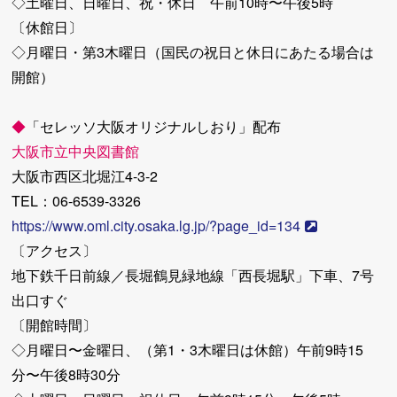
◇土曜日、日曜日、祝・休日 午前10時〜午後5時
〔休館日〕
◇月曜日・第3木曜日（国民の祝日と休日にあたる場合は
開館）
◆
「セレッソ大阪オリジナルしおり」配布
大阪市立中央図書館
大阪市西区北堀江4-3-2
TEL：06-6539-3326
https://www.oml.city.osaka.lg.jp/?page_id=134
〔アクセス〕
地下鉄千日前線／長堀鶴見緑地線「西長堀駅」下車、7号
出口すぐ
〔開館時間〕
◇月曜日〜金曜日、（第1・3木曜日は休館）午前9時15
分〜午後8時30分