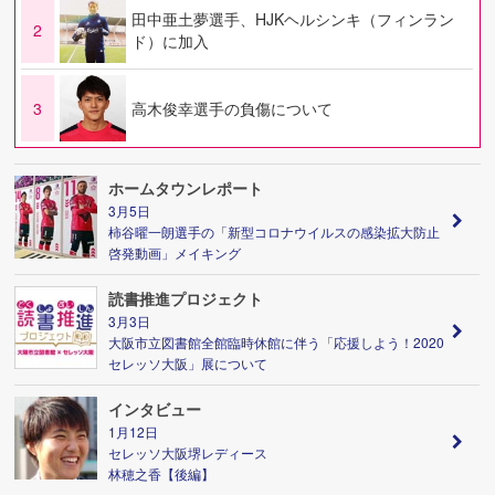
田中亜土夢選手、HJKヘルシンキ（フィンラン
2
ド）に加入
3
高木俊幸選手の負傷について
ホームタウンレポート
3月5日
柿谷曜一朗選手の「新型コロナウイルスの感染拡大防止
啓発動画」メイキング
読書推進プロジェクト
3月3日
大阪市立図書館全館臨時休館に伴う「応援しよう！2020
セレッソ大阪」展について
インタビュー
1月12日
セレッソ大阪堺レディース
林穂之香【後編】