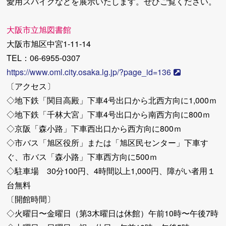
愛用スパイクなどを展示いたします。ぜひご覧ください。
大阪市立旭図書館
大阪市旭区中宮1-11-14
TEL：06-6955-0307
https://www.oml.city.osaka.lg.jp/?page_id=136
〔アクセス〕
◇地下鉄「関目高殿」下車4号出口から北西方向に1,000ｍ
◇地下鉄「千林大宮」下車4号出口から南西方向に800ｍ
◇京阪「森小路」下車西出口から西方向に800ｍ
◇市バス「旭区役所」または「旭区民センター」下車す
ぐ、市バス「森小路」下車西方向に500ｍ
◇駐車場 30分100円、4時間以上1,000円、障がい者用１
台無料
〔開館時間〕
◇火曜日〜金曜日（第3木曜日は休館）午前10時〜午後7時