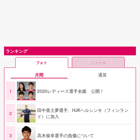
ランキング
フォト
ニュース
月間
通算
1
2020レディース選手名鑑 公開！
田中亜土夢選手、HJKヘルシンキ（フィンラン
2
ド）に加入
3
高木俊幸選手の負傷について