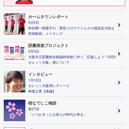
ホームタウンレポート
3月5日
柿谷曜一朗選手の「新型コロナウイルスの感染拡大防止
啓発動画」メイキング
読書推進プロジェクト
3月3日
大阪市立図書館全館臨時休館に伴う「応援しよう！2020
セレッソ大阪」展について
インタビュー
1月12日
セレッソ大阪堺レディース
林穂之香【後編】
桜なでしこ物語
第27回
「いつかきっとお前らの時代が来る」