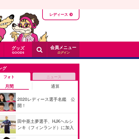
レディース
会員メニュー
グッズ
ログイン
GOODS
ング
フォト
ニュース
月間
通算
2020レディース選手名鑑 公
開！
田中亜土夢選手、HJKヘルシ
ンキ（フィンランド）に加入