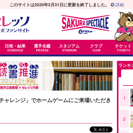
このサイトは2020年3月31日に更新を終了しました。
詳細
日程・結果
選手名鑑
スタジアム
クラブ
チケット
SCHEDULE
PROFILE
STADIUM
CLUB
TICKETS
ランキ
1
チャレンジ」でホームゲームにご来場いただき
2