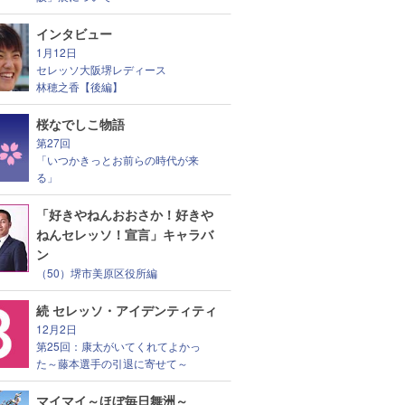
インタビュー
1月12日
セレッソ大阪堺レディース
林穂之香【後編】
桜なでしこ物語
第27回
「いつかきっとお前らの時代が来
る」
「好きやねんおおさか！好きや
ねんセレッソ！宣言」キャラバ
ン
（50）堺市美原区役所編
続 セレッソ・アイデンティティ
12月2日
第25回：康太がいてくれてよかっ
た～藤本選手の引退に寄せて～
マイマイ～ほぼ毎日舞洲～