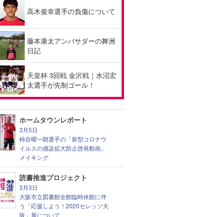
高木俊幸選手の負傷について
藤本康太アンバサダーの舞洲
日記
天皇杯 3回戦 金沢戦｜水沼宏
太選手が先制ゴール！
ホームタウンレポート
3月5日
柿谷曜一朗選手の「新型コロナウ
イルスの感染拡大防止啓発動画」
メイキング
読書推進プロジェクト
3月3日
大阪市立図書館全館臨時休館に伴
う「応援しよう！2020セレッソ大
阪」展について