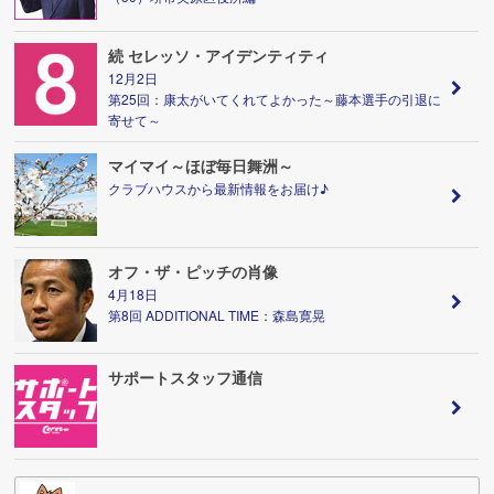
続 セレッソ・アイデンティティ
12月2日
第25回：康太がいてくれてよかった～藤本選手の引退に
寄せて～
マイマイ～ほぼ毎日舞洲～
クラブハウスから最新情報をお届け♪
オフ・ザ・ピッチの肖像
4月18日
第8回 ADDITIONAL TIME：森島寛晃
サポートスタッフ通信