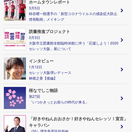
ホームタウンレポート
3月5日
柿谷曜一朗選手の「新型コロナウイルスの感染拡大防止
啓発動画」メイキング
読書推進プロジェクト
3月3日
大阪市立図書館全館臨時休館に伴う「応援しよう！2020
セレッソ大阪」展について
インタビュー
1月12日
セレッソ大阪堺レディース
林穂之香【後編】
桜なでしこ物語
第27回
「いつかきっとお前らの時代が来る」
「好きやねんおおさか！好きやねんセレッソ！宣言」
キャラバン
（50）堺市美原区役所編