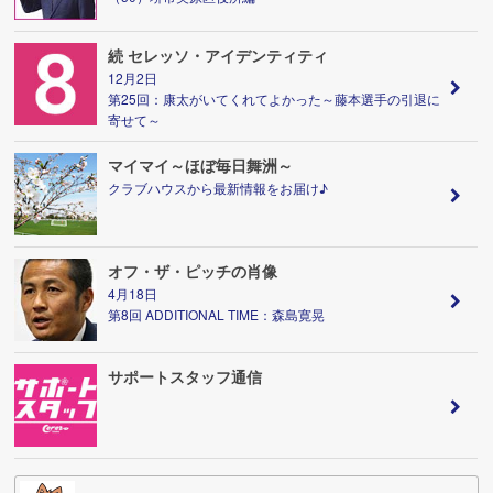
続 セレッソ・アイデンティティ
12月2日
第25回：康太がいてくれてよかった～藤本選手の引退に
寄せて～
マイマイ～ほぼ毎日舞洲～
クラブハウスから最新情報をお届け♪
オフ・ザ・ピッチの肖像
4月18日
第8回 ADDITIONAL TIME：森島寛晃
サポートスタッフ通信