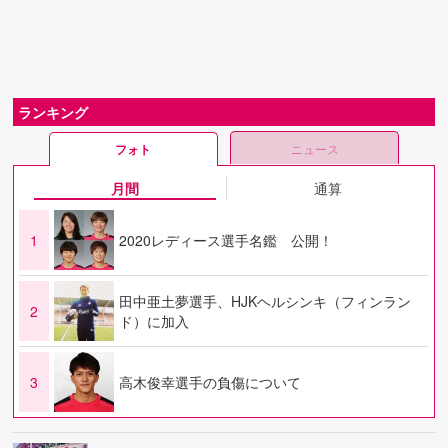
ランキング
フォト
ニュース
月間
通算
1
2020レディース選手名鑑 公開！
田中亜土夢選手、HJKヘルシンキ（フィンラン
2
ド）に加入
3
高木俊幸選手の負傷について