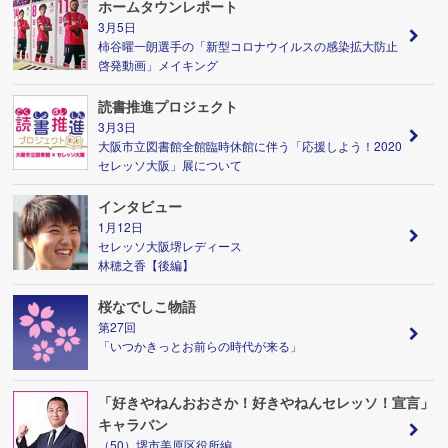
ホームタウンレポート
3月5日
柿谷曜一朗選手の「新型コロナウイルスの感染拡大防止
啓発動画」メイキング
読書推進プロジェクト
3月3日
大阪市立図書館全館臨時休館に伴う「応援しよう！2020
セレッソ大阪」展について
インタビュー
1月12日
セレッソ大阪堺レディース
林穂之香【後編】
桜なでしこ物語
第27回
「いつかきっとお前らの時代が来る」
「好きやねんおおさか！好きやねんセレッソ！宣言」
キャラバン
（50）堺市美原区役所編