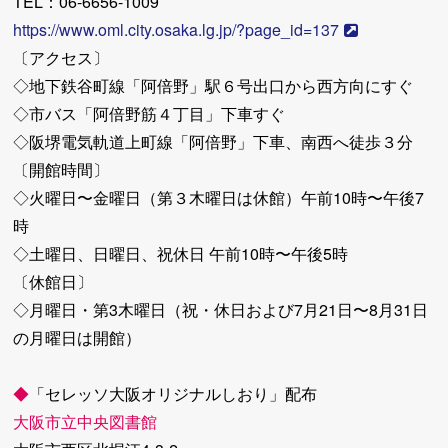
TEL：06-6656-1009
https://www.oml.city.osaka.lg.jp/?page_id=137
〔アクセス〕
◇地下鉄谷町線「阿倍野」駅６号出口から西方向にすぐ
◇市バス「阿倍野筋４丁目」下車すぐ
◇阪堺電気軌道上町線「阿倍野」下車、南西へ徒歩３分
〔開館時間〕
◇火曜日〜金曜日（第３木曜日は休館）午前10時〜午後7
時
◇土曜日、日曜日、祝休日 午前10時〜午後5時
〔休館日〕
◇月曜日・第3木曜日（祝・休日および7月21日〜8月31日
の月曜日は開館）
◆
「セレッソ大阪オリジナルしおり」配布
大阪市立中央図書館