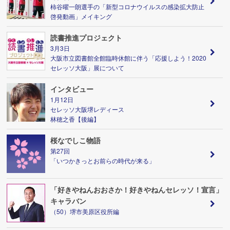
柿谷曜一朗選手の「新型コロナウイルスの感染拡大防止
啓発動画」メイキング
読書推進プロジェクト
3月3日
大阪市立図書館全館臨時休館に伴う「応援しよう！2020
セレッソ大阪」展について
インタビュー
1月12日
セレッソ大阪堺レディース
林穂之香【後編】
桜なでしこ物語
第27回
「いつかきっとお前らの時代が来る」
「好きやねんおおさか！好きやねんセレッソ！宣言」
キャラバン
（50）堺市美原区役所編