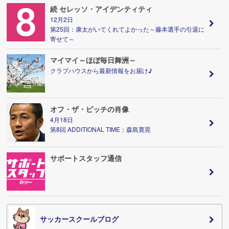
続 セレッソ・アイデンティティ
12月2日
第25回：康太がいてくれてよかった～藤本選手の引退に
寄せて～
マイマイ～ほぼ毎日舞洲～
クラブハウスから最新情報をお届け♪
オフ・ザ・ピッチの肖像
4月18日
第8回 ADDITIONAL TIME：森島寛晃
サポートスタッフ通信
サッカースクールブログ