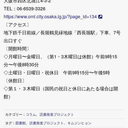
大阪市西区北堀江4-3-2
TEL：06-6539-3326
https://www.oml.city.osaka.lg.jp/?page_id=134
〔アクセス〕
地下鉄千日前線／長堀鶴見緑地線「西長堀駅」下車、7号
出口すぐ
〔開館時間〕
◇月曜日〜金曜日、（第1・3木曜日は休館）午前9時15
分〜午後8時30分
◇土曜日・日曜日・祝休日 午前9時15分〜午後5時
〔休館日〕
◇第１・３木曜日（国民の祝日と休日にあたる場合は開
館）
カテゴリー：
コラム
,
読書推進プロジェクト
タグ：
図書館
,
読書推進プロジェクト
,
キムジンヒョン