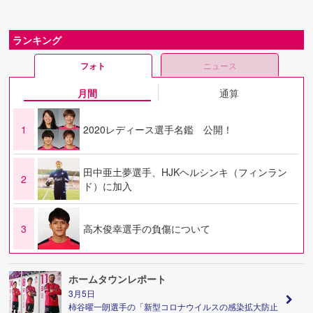
ランキング
フォト
ニュース
月間
通算
1
2020レディース選手名鑑 公開！
田中亜土夢選手、HJKヘルシンキ（フィンラン
2
ド）に加入
3
高木俊幸選手の負傷について
ホームタウンレポート
3月5日
柿谷曜一朗選手の「新型コロナウイルスの感染拡大防止