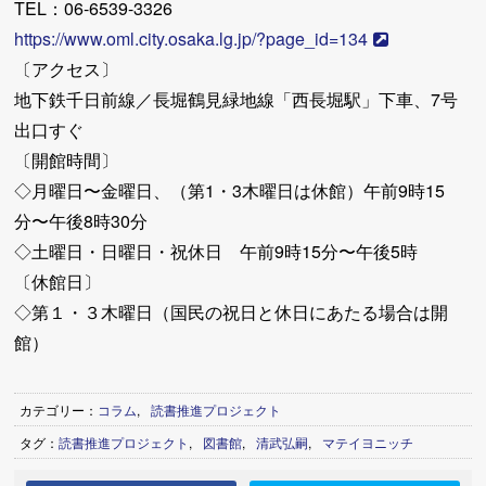
TEL：06-6539-3326
https://www.oml.city.osaka.lg.jp/?page_id=134
〔アクセス〕
地下鉄千日前線／長堀鶴見緑地線「西長堀駅」下車、7号
出口すぐ
〔開館時間〕
◇月曜日〜金曜日、（第1・3木曜日は休館）午前9時15
分〜午後8時30分
◇土曜日・日曜日・祝休日 午前9時15分〜午後5時
〔休館日〕
◇第１・３木曜日（国民の祝日と休日にあたる場合は開
館）
カテゴリー：
コラム
,
読書推進プロジェクト
タグ：
読書推進プロジェクト
,
図書館
,
清武弘嗣
,
マテイヨニッチ