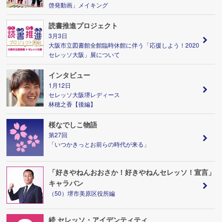
啓発動画」メイキング
読書推進プロジェクト
3月3日
大阪市立図書館全館臨時休館に伴う「応援しよう！2020
セレッソ大阪」展について
インタビュー
1月12日
セレッソ大阪堺レディース
林穂之香【後編】
桜なでしこ物語
第27回
「いつかきっとお前らの時代が来る」
「好きやねんおおさか！好きやねんセレッソ！宣言」
キャラバン
（50）堺市美原区役所編
続 セレッソ・アイデンティティ