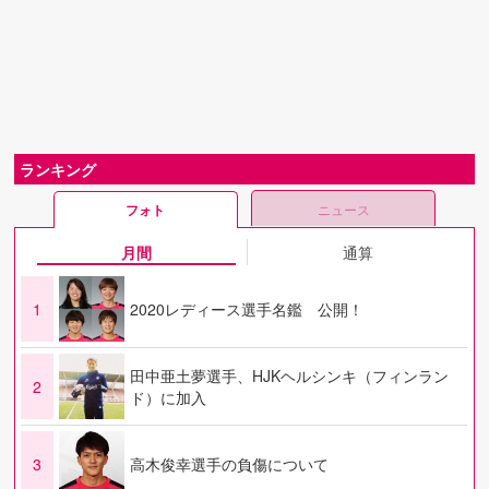
ランキング
フォト
ニュース
月間
通算
1
2020レディース選手名鑑 公開！
田中亜土夢選手、HJKヘルシンキ（フィンラン
2
ド）に加入
3
高木俊幸選手の負傷について