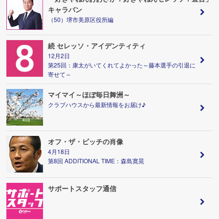
キャラバン
（50）堺市美原区役所編
続 セレッソ・アイデンティティ
12月2日
第25回：康太がいてくれてよかった～藤本選手の引退に
寄せて～
マイマイ～ほぼ毎日舞洲～
クラブハウスから最新情報をお届け♪
オフ・ザ・ピッチの肖像
4月18日
第8回 ADDITIONAL TIME：森島寛晃
サポートスタッフ通信