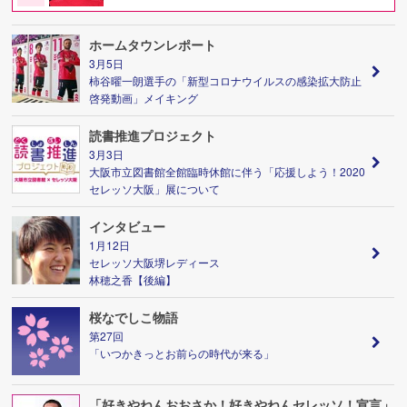
ホームタウンレポート
3月5日
柿谷曜一朗選手の「新型コロナウイルスの感染拡大防止
啓発動画」メイキング
読書推進プロジェクト
3月3日
大阪市立図書館全館臨時休館に伴う「応援しよう！2020
セレッソ大阪」展について
インタビュー
1月12日
セレッソ大阪堺レディース
林穂之香【後編】
桜なでしこ物語
第27回
「いつかきっとお前らの時代が来る」
「好きやねんおおさか！好きやねんセレッソ！宣言」