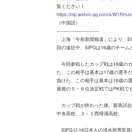
覧ください！
https://mp.weixin.qq.com/s/W1R
（中国語）
-----------------------------
上海「午前新聞報道」により、SIP
回の遠征中、SIPGは16歳のチー
今回参戦したカップ戦は18歳の
た、この相手は基本は17歳の選手
負けた、この相手は基本は18歳の
最後の５・６位決定戦ではPK戦で
カップ戦が終わった後、親善試合
中央高校、３－１西帰浦高校。
SIPG U-16日本人の清水和男