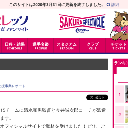
このサイトは2020年3月31日に更新を終了しました。
詳細
日程・結果
選手名鑑
スタジアム
クラブ
チケット
SCHEDULE
PROFILE
STADIUM
CLUB
TICKETS
ランキ
支援事業レポート
1
-15チームに清水和男監督と今井誠次郎コーチが派遣
2
ます。
オフィシャルサイトで取材を受けました！ぜひ、ご