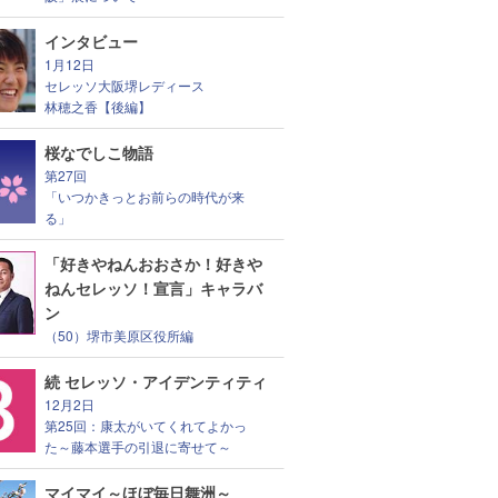
インタビュー
1月12日
セレッソ大阪堺レディース
林穂之香【後編】
桜なでしこ物語
第27回
「いつかきっとお前らの時代が来
る」
「好きやねんおおさか！好きや
ねんセレッソ！宣言」キャラバ
ン
（50）堺市美原区役所編
続 セレッソ・アイデンティティ
12月2日
第25回：康太がいてくれてよかっ
た～藤本選手の引退に寄せて～
マイマイ～ほぼ毎日舞洲～