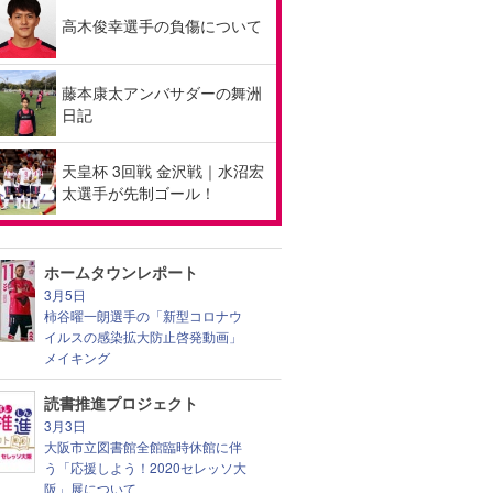
高木俊幸選手の負傷について
藤本康太アンバサダーの舞洲
日記
天皇杯 3回戦 金沢戦｜水沼宏
太選手が先制ゴール！
ホームタウンレポート
3月5日
柿谷曜一朗選手の「新型コロナウ
イルスの感染拡大防止啓発動画」
メイキング
読書推進プロジェクト
3月3日
大阪市立図書館全館臨時休館に伴
う「応援しよう！2020セレッソ大
阪」展について