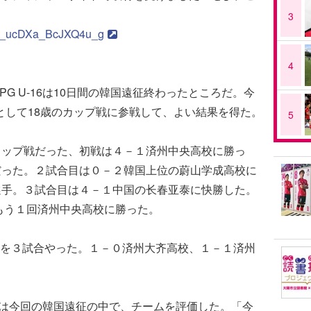
3
mJv_ucDXa_BcJXQ4u_g
4
G U-16は10日間の韓国遠征終わったところだ。今
ムとして18歳のカップ戦に参戦して、よい結果を得た。
5
カップ戦だった、初戦は４－１済州中央高校に勝っ
だった。２試合目は０－２韓国上位の蔚山学成高校に
選手。３試合目は４－１中国の长春亚泰に快勝した。
もう１回済州中央高校に勝った。
を３試合やった。１－０済州大齐高校、１－１済州
監督は今回の韓国遠征の中で、チームを評価した。「今