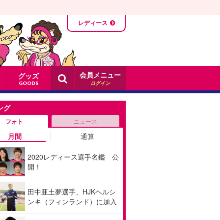
レディース
会員メニュー
グッズ
ログイン
GOODS
ング
フォト
ニュース
月間
通算
2020レディース選手名鑑 公
開！
田中亜土夢選手、HJKヘルシ
ンキ（フィンランド）に加入