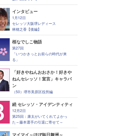
インタビュー
1月12日
セレッソ大阪堺レディース
林穂之香【後編】
桜なでしこ物語
第27回
「いつかきっとお前らの時代が来
る」
「好きやねんおおさか！好きや
ねんセレッソ！宣言」キャラバ
ン
（50）堺市美原区役所編
続 セレッソ・アイデンティティ
12月2日
第25回：康太がいてくれてよかっ
た～藤本選手の引退に寄せて～
マイマイ～ほぼ毎日舞洲～