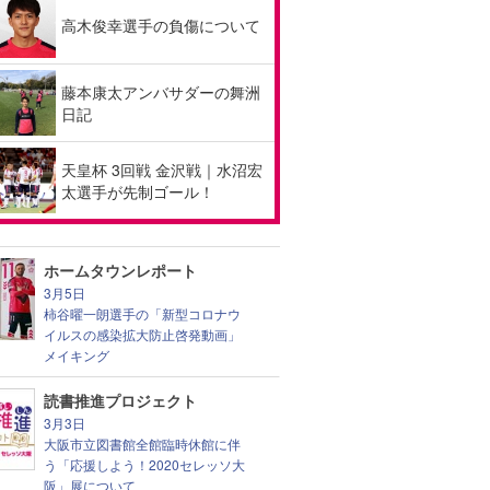
高木俊幸選手の負傷について
藤本康太アンバサダーの舞洲
日記
天皇杯 3回戦 金沢戦｜水沼宏
太選手が先制ゴール！
ホームタウンレポート
3月5日
柿谷曜一朗選手の「新型コロナウ
イルスの感染拡大防止啓発動画」
メイキング
読書推進プロジェクト
3月3日
大阪市立図書館全館臨時休館に伴
う「応援しよう！2020セレッソ大
阪」展について