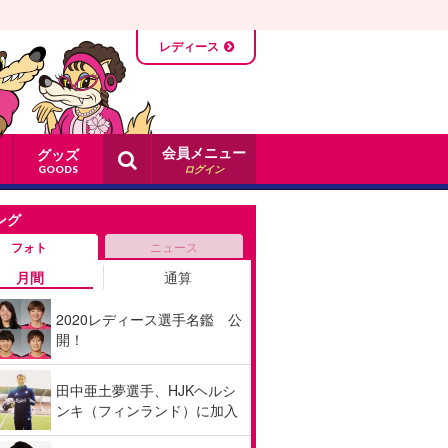
レディース
会員メニュー
グッズ
ログイン
GOODS
ング
フォト
ニュース
月間
通算
2020レディース選手名鑑 公
開！
田中亜土夢選手、HJKヘルシ
ンキ（フィンランド）に加入