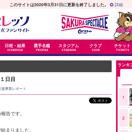
このサイトは2020年3月31日に更新を終了しました。
詳細
日程・結果
選手名鑑
スタジアム
クラブ
チケット
SCHEDULE
PROFILE
STADIUM
CLUB
TICKETS
ランキ
 １日目
支援事業レポート
1
の報告です。
2
が始まりました。