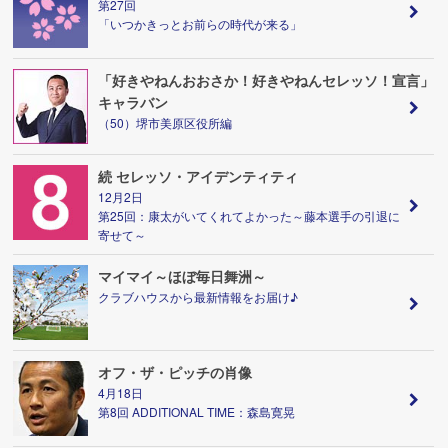
第27回
「いつかきっとお前らの時代が来る」
「好きやねんおおさか！好きやねんセレッソ！宣言」
キャラバン
（50）堺市美原区役所編
続 セレッソ・アイデンティティ
12月2日
第25回：康太がいてくれてよかった～藤本選手の引退に
寄せて～
マイマイ～ほぼ毎日舞洲～
クラブハウスから最新情報をお届け♪
オフ・ザ・ピッチの肖像
4月18日
第8回 ADDITIONAL TIME：森島寛晃