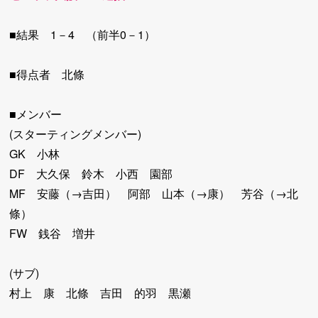
■結果 1－4 （前半0－1）
■得点者 北條
■メンバー
(スターティングメンバー)
GK 小林
DF 大久保 鈴木 小西 園部
MF 安藤（→吉田） 阿部 山本（→康） 芳谷（→北
條）
FW 銭谷 増井
(サブ)
村上 康 北條 吉田 的羽 黒瀬