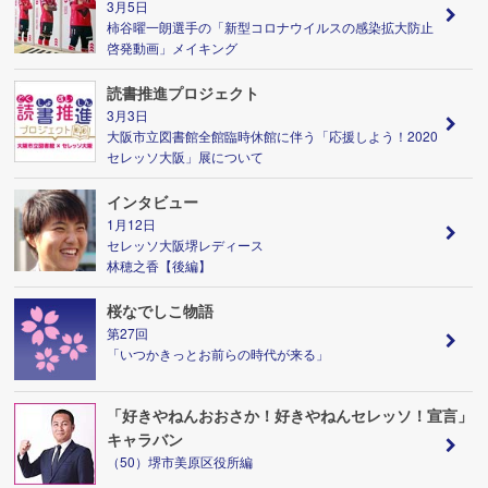
3月5日
柿谷曜一朗選手の「新型コロナウイルスの感染拡大防止
啓発動画」メイキング
読書推進プロジェクト
3月3日
大阪市立図書館全館臨時休館に伴う「応援しよう！2020
セレッソ大阪」展について
インタビュー
1月12日
セレッソ大阪堺レディース
林穂之香【後編】
桜なでしこ物語
第27回
「いつかきっとお前らの時代が来る」
「好きやねんおおさか！好きやねんセレッソ！宣言」
キャラバン
（50）堺市美原区役所編