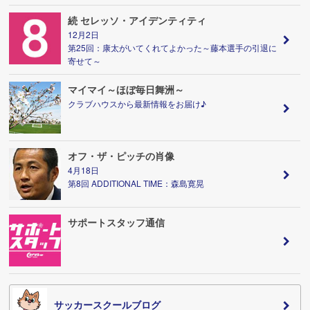
続 セレッソ・アイデンティティ
12月2日
第25回：康太がいてくれてよかった～藤本選手の引退に
寄せて～
マイマイ～ほぼ毎日舞洲～
クラブハウスから最新情報をお届け♪
オフ・ザ・ピッチの肖像
4月18日
第8回 ADDITIONAL TIME：森島寛晃
サポートスタッフ通信
サッカースクールブログ