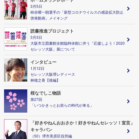
3月5日
柿谷曜一朗選手の「新型コロナウイルスの感染拡大防止
啓発動画」メイキング
読書推進プロジェクト
3月3日
大阪市立図書館全館臨時休館に伴う「応援しよう！2020
セレッソ大阪」展について
インタビュー
1月12日
セレッソ大阪堺レディース
林穂之香【後編】
桜なでしこ物語
第27回
「いつかきっとお前らの時代が来る」
「好きやねんおおさか！好きやねんセレッソ！宣言」
キャラバン
（50）堺市美原区役所編