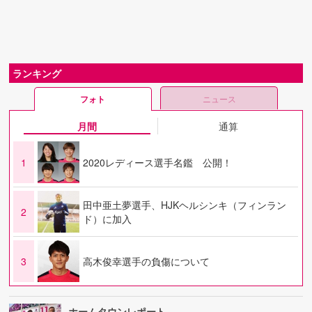
ランキング
フォト
ニュース
月間
通算
1
2020レディース選手名鑑 公開！
田中亜土夢選手、HJKヘルシンキ（フィンラン
2
ド）に加入
3
高木俊幸選手の負傷について
ホームタウンレポート