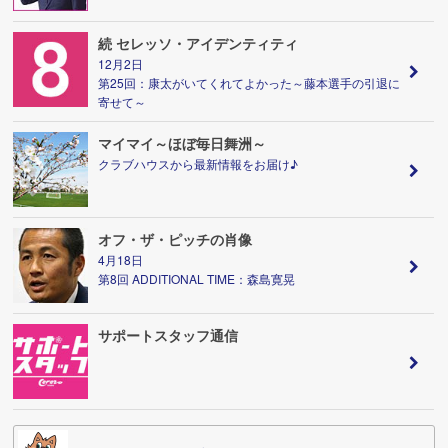
続 セレッソ・アイデンティティ
12月2日
第25回：康太がいてくれてよかった～藤本選手の引退に
寄せて～
マイマイ～ほぼ毎日舞洲～
クラブハウスから最新情報をお届け♪
オフ・ザ・ピッチの肖像
4月18日
第8回 ADDITIONAL TIME：森島寛晃
サポートスタッフ通信