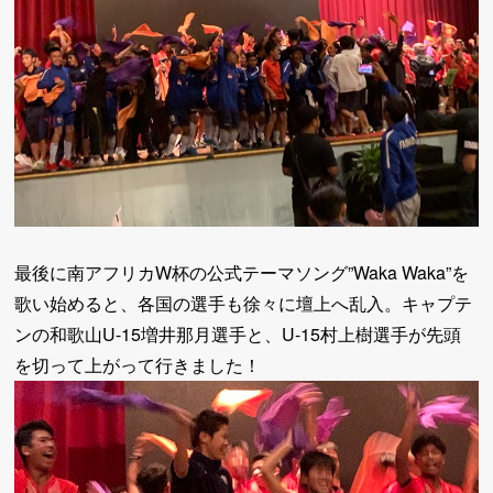
最後に南アフリカW杯の公式テーマソング”Waka Waka”を
歌い始めると、各国の選手も徐々に壇上へ乱入。キャプテ
ンの和歌山U-15増井那月選手と、U-15村上樹選手が先頭
を切って上がって行きました！