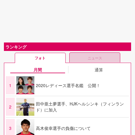
ランキング
フォト
ニュース
月間
通算
1
2020レディース選手名鑑 公開！
田中亜土夢選手、HJKヘルシンキ（フィンラン
2
ド）に加入
3
高木俊幸選手の負傷について