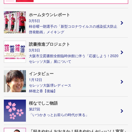
ホームタウンレポート
3月5日
柿谷曜一朗選手の「新型コロナウイルスの感染拡大防止
啓発動画」メイキング
読書推進プロジェクト
3月3日
大阪市立図書館全館臨時休館に伴う「応援しよう！2020
セレッソ大阪」展について
インタビュー
1月12日
セレッソ大阪堺レディース
林穂之香【後編】
桜なでしこ物語
第27回
「いつかきっとお前らの時代が来る」
「好きやねんおおさか！好きやねんセレッソ！宣言」