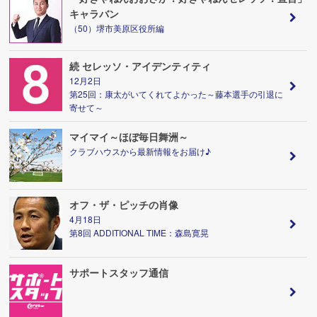
キャラバン
（50）堺市美原区役所編
続 セレッソ・アイデンティティ
12月2日
第25回：康太がいてくれてよかった～藤本選手の引退に
寄せて～
マイマイ～ほぼ毎日舞洲～
クラブハウスから最新情報をお届け♪
オフ・ザ・ピッチの肖像
4月18日
第8回 ADDITIONAL TIME：森島寛晃
サポートスタッフ通信