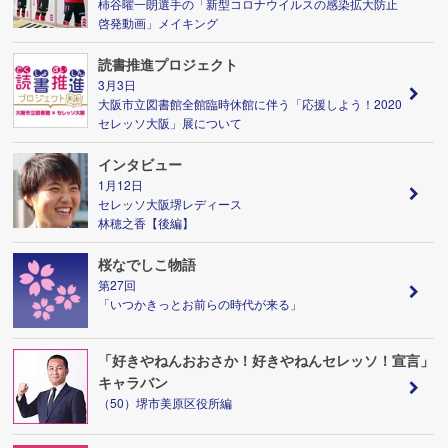
柿谷曜一朗選手の「新型コロナウイルスの感染拡大防止
啓発動画」メイキング
読書推進プロジェクト
3月3日
大阪市立図書館全館臨時休館に伴う「応援しよう！2020
セレッソ大阪」展について
インタビュー
1月12日
セレッソ大阪堺レディース
林穂之香【後編】
桜なでしこ物語
第27回
「いつかきっとお前らの時代が来る」
「好きやねんおおさか！好きやねんセレッソ！宣言」
キャラバン
（50）堺市美原区役所編