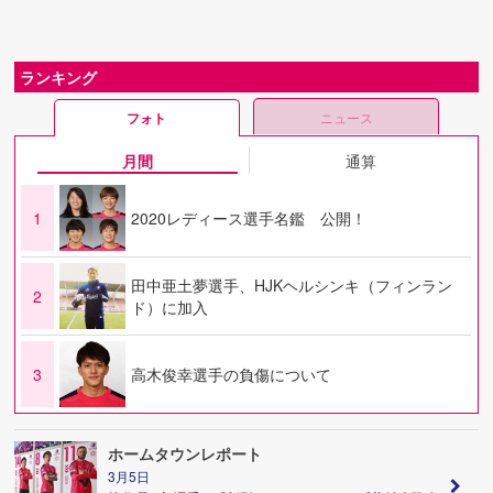
ランキング
フォト
ニュース
月間
通算
1
2020レディース選手名鑑 公開！
田中亜土夢選手、HJKヘルシンキ（フィンラン
2
ド）に加入
3
高木俊幸選手の負傷について
ホームタウンレポート
3月5日