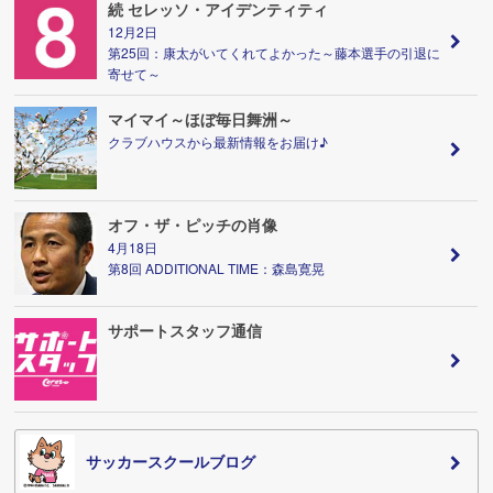
続 セレッソ・アイデンティティ
12月2日
第25回：康太がいてくれてよかった～藤本選手の引退に
寄せて～
マイマイ～ほぼ毎日舞洲～
クラブハウスから最新情報をお届け♪
オフ・ザ・ピッチの肖像
4月18日
第8回 ADDITIONAL TIME：森島寛晃
サポートスタッフ通信
サッカースクールブログ