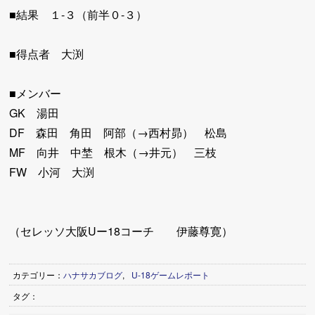
■結果 １-３（前半０-３）
■得点者 大渕
■メンバー
GK 湯田
DF 森田 角田 阿部（→西村昴） 松島
MF 向井 中埜 根木（→井元） 三枝
FW 小河 大渕
（セレッソ大阪Uー18コーチ 伊藤尊寛）
カテゴリー：
ハナサカブログ
,
U-18ゲームレポート
タグ：