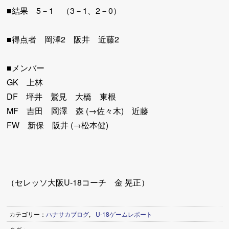
■結果 5－1 （3－1、2－0）
■得点者 岡澤2 阪井 近藤2
■メンバー
GK 上林
DF 坪井 鷲見 大橋 東根
MF 吉田 岡澤 森 (→佐々木) 近藤
FW 新保 阪井 (→松本健)
（セレッソ大阪U-18コーチ 金 晃正）
カテゴリー：
ハナサカブログ
,
U-18ゲームレポート