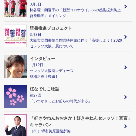
3月5日
柿谷曜一朗選手の「新型コロナウイルスの感染拡大防止
啓発動画」メイキング
読書推進プロジェクト
3月3日
大阪市立図書館全館臨時休館に伴う「応援しよう！2020
セレッソ大阪」展について
インタビュー
1月12日
セレッソ大阪堺レディース
林穂之香【後編】
桜なでしこ物語
第27回
「いつかきっとお前らの時代が来る」
「好きやねんおおさか！好きやねんセレッソ！宣言」
キャラバン
（50）堺市美原区役所編