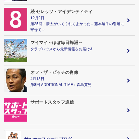
続 セレッソ・アイデンティティ
12月2日
第25回：康太がいてくれてよかった～藤本選手の引退に
寄せて～
マイマイ～ほぼ毎日舞洲～
クラブハウスから最新情報をお届け♪
オフ・ザ・ピッチの肖像
4月18日
第8回 ADDITIONAL TIME：森島寛晃
サポートスタッフ通信
サッカースクールブログ