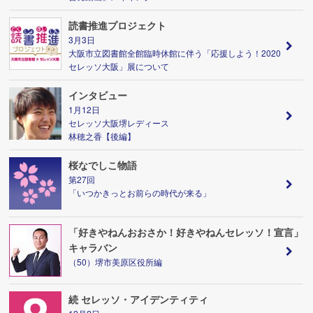
読書推進プロジェクト
3月3日
大阪市立図書館全館臨時休館に伴う「応援しよう！2020
セレッソ大阪」展について
インタビュー
1月12日
セレッソ大阪堺レディース
林穂之香【後編】
桜なでしこ物語
第27回
「いつかきっとお前らの時代が来る」
「好きやねんおおさか！好きやねんセレッソ！宣言」
キャラバン
（50）堺市美原区役所編
続 セレッソ・アイデンティティ