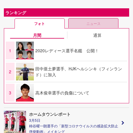
ランキング
フォト
ニュース
月間
通算
1
2020レディース選手名鑑 公開！
田中亜土夢選手、HJKヘルシンキ（フィンラン
2
ド）に加入
3
高木俊幸選手の負傷について
ホームタウンレポート
3月5日
柿谷曜一朗選手の「新型コロナウイルスの感染拡大防止
啓発動画」メイキング