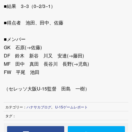
■結果 3−3（0−2/3−1）
■得点者 池田、田中、佐藤
■メンバー
GK 石原(→佐藤)
DF 鈴木 新谷 川又 安達(→藤田)
MF 田中 真田 長谷川 長野(→児島)
FW 平尾 池田
（セレッソ大阪U-15監督 田島 一樹）
カテゴリー：
ハナサカブログ
,
U-15ゲームレポート
タグ：