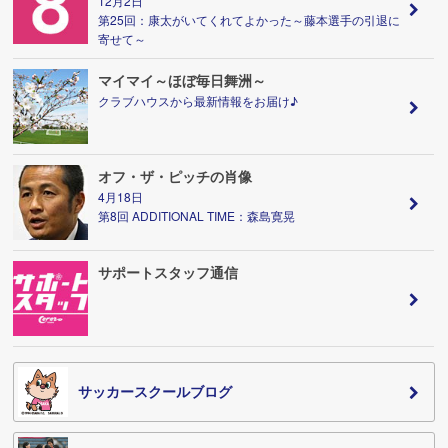
12月2日
第25回：康太がいてくれてよかった～藤本選手の引退に
寄せて～
マイマイ～ほぼ毎日舞洲～
クラブハウスから最新情報をお届け♪
オフ・ザ・ピッチの肖像
4月18日
第8回 ADDITIONAL TIME：森島寛晃
サポートスタッフ通信
サッカースクールブログ