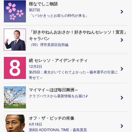
桜なでしこ物語
第27回
「いつかきっとお前らの時代が来る」
「好きやねんおおさか！好きやねんセレッソ！宣言」
キャラバン
（50）堺市美原区役所編
続 セレッソ・アイデンティティ
12月2日
第25回：康太がいてくれてよかった～藤本選手の引退に
寄せて～
マイマイ～ほぼ毎日舞洲～
クラブハウスから最新情報をお届け♪
オフ・ザ・ピッチの肖像
4月18日
第8回 ADDITIONAL TIME：森島寛晃