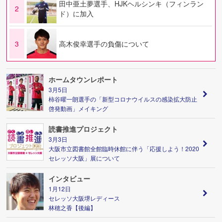
田中亜土夢選手、HJKヘルシンキ（フィンラン
2
ド）に加入
3
高木俊幸選手の負傷について
ホームタウンレポート
3月5日
柿谷曜一朗選手の「新型コロナウイルスの感染拡大防止
啓発動画」メイキング
読書推進プロジェクト
3月3日
大阪市立図書館全館臨時休館に伴う「応援しよう！2020
セレッソ大阪」展について
インタビュー
1月12日
セレッソ大阪堺レディース
林穂之香【後編】