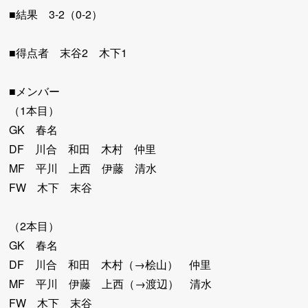
■結果 3-2（0-2）
■得点者 末谷2 木下1
■メンバー
（1本目）
GK 春名
DF 川合 和田 木村 仲里
MF 平川 上西 伊藤 清水
FW 木下 末谷
（2本目）
GK 春名
DF 川合 和田 木村（→桧山） 仲里
MF 平川 伊藤 上西（→渡辺） 清水
FW 木下 末谷