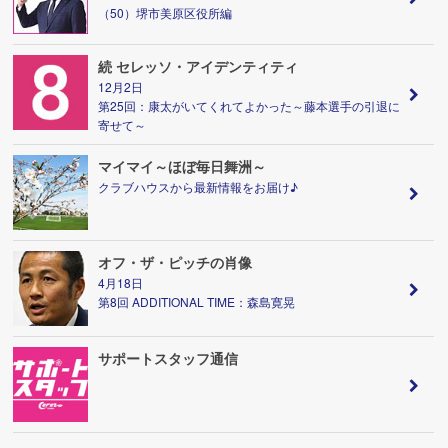
（50）堺市美原区役所編
続 セレッソ・アイデンティティ
12月2日
第25回：康太がいてくれてよかった～藤本選手の引退に
寄せて～
マイマイ～ほぼ毎日舞洲～
クラブハウスから最新情報をお届け♪
オフ・ザ・ピッチの肖像
4月18日
第8回 ADDITIONAL TIME：森島寛晃
サポートスタッフ通信