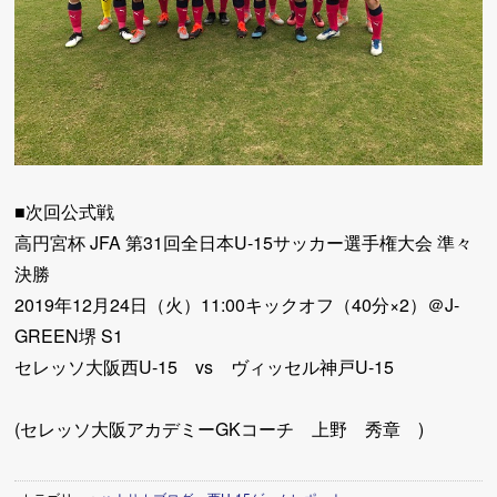
■次回公式戦
高円宮杯 JFA 第31回全日本U-15サッカー選手権大会 準々
決勝
2019年12月24日（火）11:00キックオフ（40分×2）＠J-
GREEN堺 S1
セレッソ大阪西U-15 vs ヴィッセル神戸U-15
(セレッソ大阪アカデミーGKコーチ 上野 秀章 )