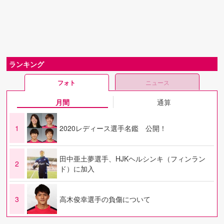
ランキング
フォト
ニュース
月間
通算
1
2020レディース選手名鑑 公開！
田中亜土夢選手、HJKヘルシンキ（フィンラン
2
ド）に加入
3
高木俊幸選手の負傷について