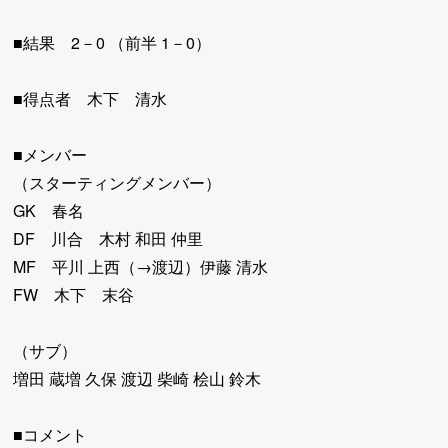
■結果 2－0 （前半 1－0）
■得点者 木下 清水
■メンバー
（スターティングメンバー）
GK 春名
DF 川合 木村 和田 仲里
MF 平川 上西（→渡辺）伊藤 清水
FW 木下 末谷
（サブ）
増田 蔵増 久保 渡辺 柴崎 桧山 鈴木
■コメント