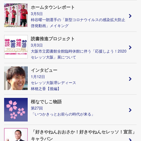
ホームタウンレポート
3月5日
柿谷曜一朗選手の「新型コロナウイルスの感染拡大防止
啓発動画」メイキング
読書推進プロジェクト
3月3日
大阪市立図書館全館臨時休館に伴う「応援しよう！2020
セレッソ大阪」展について
インタビュー
1月12日
セレッソ大阪堺レディース
林穂之香【後編】
桜なでしこ物語
第27回
「いつかきっとお前らの時代が来る」
「好きやねんおおさか！好きやねんセレッソ！宣言」
キャラバン