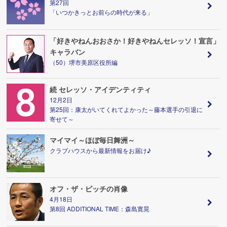
第27回
「いつかきっとお前らの時代が来る」
「好きやねんおおさか！好きやねんセレッソ！宣言」
キャラバン
（50）堺市美原区役所編
続 セレッソ・アイデンティティ
12月2日
第25回：康太がいてくれてよかった～藤本選手の引退に
寄せて～
マイマイ～ほぼ毎日舞洲～
クラブハウスから最新情報をお届け♪
オフ・ザ・ピッチの肖像
4月18日
第8回 ADDITIONAL TIME：森島寛晃