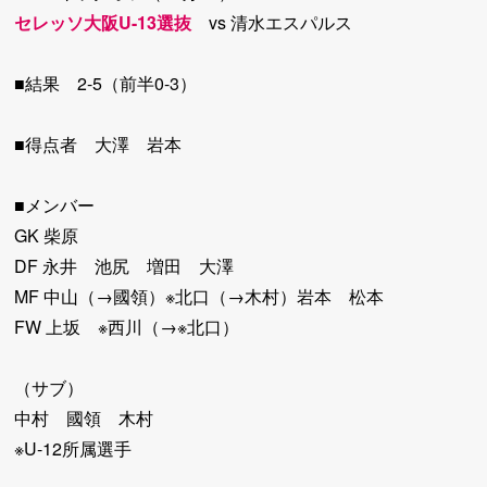
セレッソ大阪U-13選抜
vs 清水エスパルス
■結果 2-5（前半0-3）
■得点者 大澤 岩本
■メンバー
GK 柴原
DF 永井 池尻 増田 大澤
MF 中山（→國領）※北口（→木村）岩本 松本
FW 上坂 ※西川（→※北口）
（サブ）
中村 國領 木村
※U-12所属選手