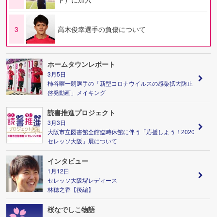
3
高木俊幸選手の負傷について
ホームタウンレポート
3月5日
柿谷曜一朗選手の「新型コロナウイルスの感染拡大防止
啓発動画」メイキング
読書推進プロジェクト
3月3日
大阪市立図書館全館臨時休館に伴う「応援しよう！2020
セレッソ大阪」展について
インタビュー
1月12日
セレッソ大阪堺レディース
林穂之香【後編】
桜なでしこ物語