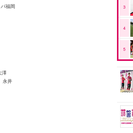
スパ福岡
3
4
5
大澤
 永井