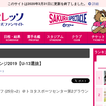
このサイトは2020年3月31日に更新を終了しました。
詳細
日程・結果
選手名鑑
スタジアム
クラブ
チケット
SCHEDULE
PROFILE
STADIUM
CLUB
TICKETS
ランキ
2019【U-13選抜】
ート
1
ックオフ (25分×2）＠トヨタスポーツセンター第2グラウン
2