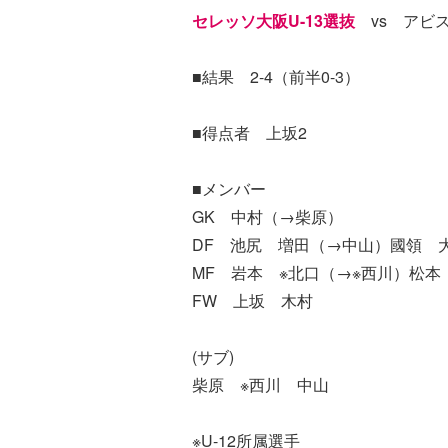
セレッソ大阪U-13選抜
vs アビ
■結果 2-4（前半0-3）
■得点者 上坂2
■メンバー
GK 中村（→柴原）
DF 池尻 増田（→中山）國領 
MF 岩本 ※北口（→※西川）松本
FW 上坂 木村
(サブ)
柴原 ※西川 中山
※U-12所属選手