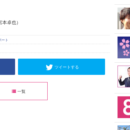
 宮本卓也）
ポート
ツイートする
一覧