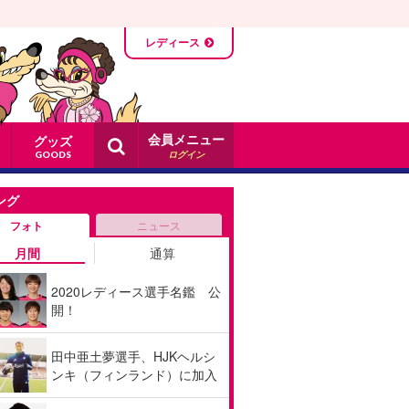
レディース
会員メニュー
グッズ
ログイン
GOODS
ング
フォト
ニュース
月間
通算
2020レディース選手名鑑 公
開！
田中亜土夢選手、HJKヘルシ
ンキ（フィンランド）に加入