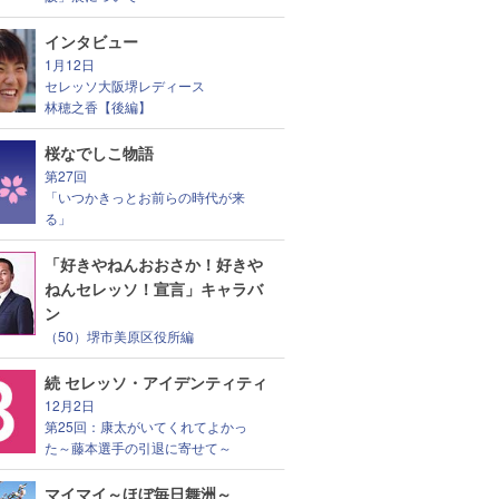
インタビュー
1月12日
セレッソ大阪堺レディース
林穂之香【後編】
桜なでしこ物語
第27回
「いつかきっとお前らの時代が来
る」
「好きやねんおおさか！好きや
ねんセレッソ！宣言」キャラバ
ン
（50）堺市美原区役所編
続 セレッソ・アイデンティティ
12月2日
第25回：康太がいてくれてよかっ
た～藤本選手の引退に寄せて～
マイマイ～ほぼ毎日舞洲～