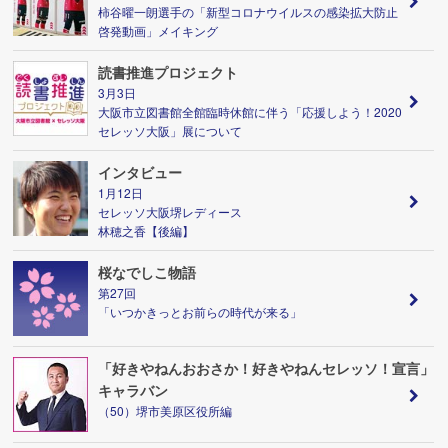
柿谷曜一朗選手の「新型コロナウイルスの感染拡大防止
啓発動画」メイキング
読書推進プロジェクト
3月3日
大阪市立図書館全館臨時休館に伴う「応援しよう！2020
セレッソ大阪」展について
インタビュー
1月12日
セレッソ大阪堺レディース
林穂之香【後編】
桜なでしこ物語
第27回
「いつかきっとお前らの時代が来る」
「好きやねんおおさか！好きやねんセレッソ！宣言」
キャラバン
（50）堺市美原区役所編