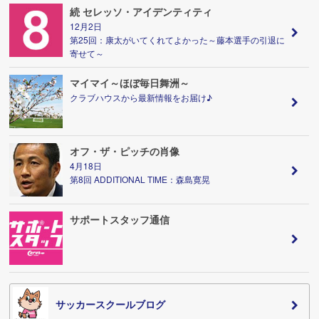
続 セレッソ・アイデンティティ
12月2日
第25回：康太がいてくれてよかった～藤本選手の引退に
寄せて～
マイマイ～ほぼ毎日舞洲～
クラブハウスから最新情報をお届け♪
オフ・ザ・ピッチの肖像
4月18日
第8回 ADDITIONAL TIME：森島寛晃
サポートスタッフ通信
サッカースクールブログ