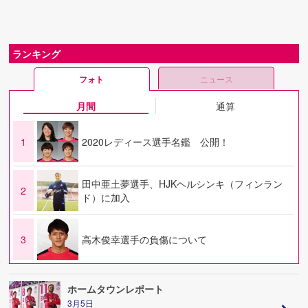
ランキング
フォト
ニュース
月間
通算
1
2020レディース選手名鑑 公開！
田中亜土夢選手、HJKヘルシンキ（フィンラン
2
ド）に加入
3
高木俊幸選手の負傷について
ホームタウンレポート
3月5日