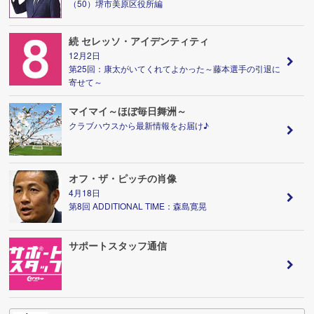
（50）堺市美原区役所編
続 セレッソ・アイデンティティ
12月2日
第25回：康太がいてくれてよかった～藤本選手の引退に
寄せて～
マイマイ～ほぼ毎日舞洲～
クラブハウスから最新情報をお届け♪
オフ・ザ・ピッチの肖像
4月18日
第8回 ADDITIONAL TIME：森島寛晃
サポートスタッフ通信