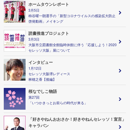
ホームタウンレポート
3月5日
柿谷曜一朗選手の「新型コロナウイルスの感染拡大防止
啓発動画」メイキング
読書推進プロジェクト
3月3日
大阪市立図書館全館臨時休館に伴う「応援しよう！2020
セレッソ大阪」展について
インタビュー
1月12日
セレッソ大阪堺レディース
林穂之香【後編】
桜なでしこ物語
第27回
「いつかきっとお前らの時代が来る」
「好きやねんおおさか！好きやねんセレッソ！宣言」
キャラバン