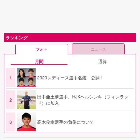
ランキング
フォト
ニュース
月間
通算
1
2020レディース選手名鑑 公開！
田中亜土夢選手、HJKヘルシンキ（フィンラン
2
ド）に加入
3
高木俊幸選手の負傷について