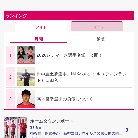
ランキング
フォト
ニュース
月間
通算
1
2020レディース選手名鑑 公開！
田中亜土夢選手、HJKヘルシンキ（フィンラン
2
ド）に加入
3
高木俊幸選手の負傷について
ホームタウンレポート
3月5日
柿谷曜一朗選手の「新型コロナウイルスの感染拡大防止