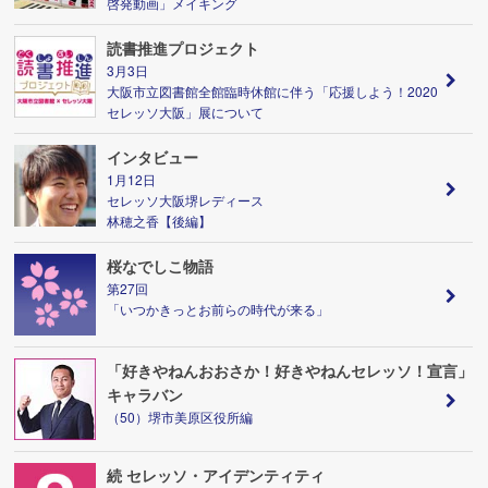
啓発動画」メイキング
読書推進プロジェクト
3月3日
大阪市立図書館全館臨時休館に伴う「応援しよう！2020
セレッソ大阪」展について
インタビュー
1月12日
セレッソ大阪堺レディース
林穂之香【後編】
桜なでしこ物語
第27回
「いつかきっとお前らの時代が来る」
「好きやねんおおさか！好きやねんセレッソ！宣言」
キャラバン
（50）堺市美原区役所編
続 セレッソ・アイデンティティ