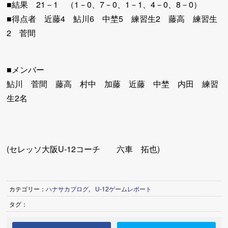
■結果 21－1 （1－0、7－0、1－1、4－0、8－0）
■得点者 近藤4 鮎川6 中埜5 練習生2 藤高 練習生
2 菅間
■メンバー
鮎川 菅間 藤高 村中 加藤 近藤 中埜 内田 練習
生2名
(セレッソ大阪U-12コーチ 六車 拓也)
カテゴリー：
ハナサカブログ
,
U-12ゲームレポート
タグ：