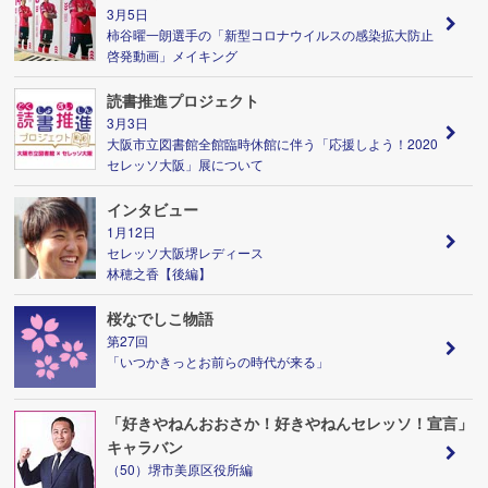
3月5日
柿谷曜一朗選手の「新型コロナウイルスの感染拡大防止
啓発動画」メイキング
読書推進プロジェクト
3月3日
大阪市立図書館全館臨時休館に伴う「応援しよう！2020
セレッソ大阪」展について
インタビュー
1月12日
セレッソ大阪堺レディース
林穂之香【後編】
桜なでしこ物語
第27回
「いつかきっとお前らの時代が来る」
「好きやねんおおさか！好きやねんセレッソ！宣言」
キャラバン
（50）堺市美原区役所編