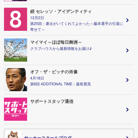
続 セレッソ・アイデンティティ
12月2日
第25回：康太がいてくれてよかった～藤本選手の引退に
寄せて～
マイマイ～ほぼ毎日舞洲～
クラブハウスから最新情報をお届け♪
オフ・ザ・ピッチの肖像
4月18日
第8回 ADDITIONAL TIME：森島寛晃
サポートスタッフ通信
サッカースクールブログ