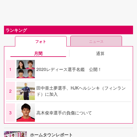
ランキング
フォト
ニュース
月間
通算
1
2020レディース選手名鑑 公開！
田中亜土夢選手、HJKヘルシンキ（フィンラン
2
ド）に加入
3
高木俊幸選手の負傷について
ホームタウンレポート