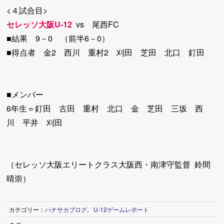
<４試合目>
セレッソ大阪U-12
vs 尾西FC
■結果 9－0 （前半6－0）
■得点者 金2 西川 重村2 刈田 芝田 北口 釘田
■メンバー
6年生＝釘田 古田 重村 北口 金 芝田 三坂 西
川 平井 刈田
（セレッソ大阪エリートクラス大阪西・南津守監督 鈴間
晴崇）
カテゴリー：
ハナサカブログ
,
U-12ゲームレポート