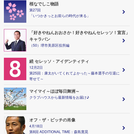
桜なでしこ物語
第27回
「いつかきっとお前らの時代が来る」
「好きやねんおおさか！好きやねんセレッソ！宣言」
キャラバン
（50）堺市美原区役所編
続 セレッソ・アイデンティティ
12月2日
第25回：康太がいてくれてよかった～藤本選手の引退に
寄せて～
マイマイ～ほぼ毎日舞洲～
クラブハウスから最新情報をお届け♪
オフ・ザ・ピッチの肖像
4月18日
第8回 ADDITIONAL TIME：森島寛晃