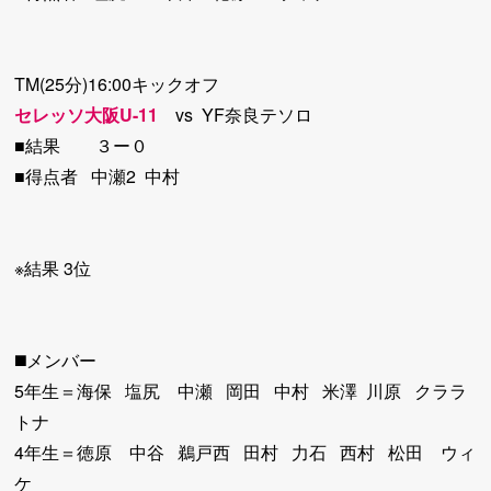
TM(25分)16:00キックオフ
セレッソ大阪U-11
vs YF奈良テソロ
■結果 ３ー０
■得点者 中瀬2 中村
※結果 3位
◼️メンバー
5年生＝海保 塩尻 中瀬 岡田 中村 米澤 川原 クララ
トナ
4年生＝徳原 中谷 鵜戸西 田村 力石 西村 松田 ウィ
ケ