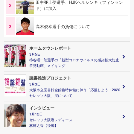
田中亜土夢選手、HJKヘルシンキ（フィンラン
2
ド）に加入
3
高木俊幸選手の負傷について
ホームタウンレポート
3月5日
柿谷曜一朗選手の「新型コロナウイルスの感染拡大防止
啓発動画」メイキング
読書推進プロジェクト
3月3日
大阪市立図書館全館臨時休館に伴う「応援しよう！2020
セレッソ大阪」展について
インタビュー
1月12日
セレッソ大阪堺レディース
林穂之香【後編】