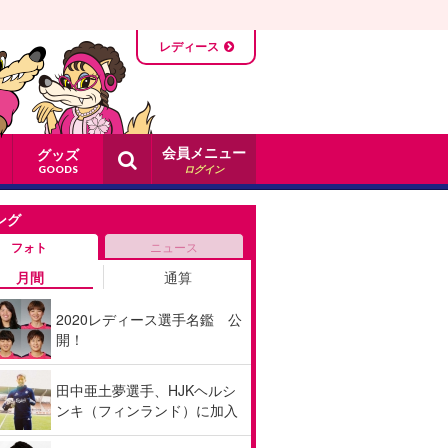
レディース
会員メニュー
グッズ
ログイン
GOODS
ング
フォト
ニュース
月間
通算
2020レディース選手名鑑 公
開！
田中亜土夢選手、HJKヘルシ
ンキ（フィンランド）に加入