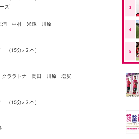
ニーズ
3
三浦 中村 米澤 川原
4
 （15分×２本）
5
２ クララトナ 岡田 川原 塩尻
 （15分×２本）
 海保