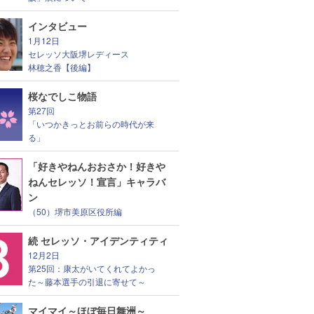
インタビュー
1月12日
セレッソ大阪堺レディース
林穂之香【後編】
桜なでしこ物語
第27回
「いつかきっとお前らの時代が来
る」
「好きやねんおおさか！好きや
ねんセレッソ！宣言」キャラバ
ン
（50）堺市美原区役所編
続 セレッソ・アイデンティティ
12月2日
第25回：康太がいてくれてよかっ
た～藤本選手の引退に寄せて～
マイマイ～ほぼ毎日舞洲～