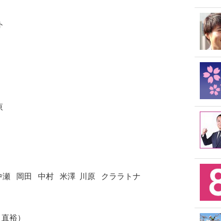
ト
原
瀬 岡田 中村 米澤 川原 クララトナ
 直裕）