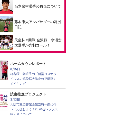
高木俊幸選手の負傷について
藤本康太アンバサダーの舞洲
日記
天皇杯 3回戦 金沢戦｜水沼宏
太選手が先制ゴール！
ホームタウンレポート
3月5日
柿谷曜一朗選手の「新型コロナウ
イルスの感染拡大防止啓発動画」
メイキング
読書推進プロジェクト
3月3日
大阪市立図書館全館臨時休館に伴
う「応援しよう！2020セレッソ大
阪」展について