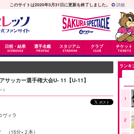
このサイトは2020年3月31日に更新を終了しました。
詳細
日程・結果
選手名鑑
スタジアム
クラブ
チケット
SCHEDULE
PROFILE
STADIUM
CLUB
TICKETS
ランキ
サッカー選手権大会U- 11【U-11】
ート
1
スコヴィラ
2
フ （15分×２本）