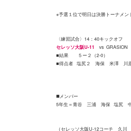
※予選１位で明日は決勝トーナメン
〈練習試合〉14：40キックオフ
セレッソ大阪U-11
vs GRASION
■結果 ５ー２（2-0）
■得点者 塩尻２ 海保 米澤 川
◼️メンバー
5年生＝青谷 三浦 海保 塩尻 中
（セレッソ大阪U-12コーチ 久川