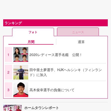
ランキング
フォト
ニュース
月間
通算
1
2020レディース選手名鑑 公開！
田中亜土夢選手、HJKヘルシンキ（フィンラン
2
ド）に加入
3
高木俊幸選手の負傷について
ホームタウンレポート