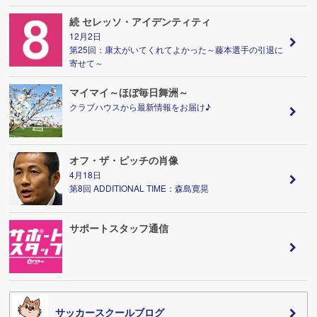
続 セレッソ・アイデンティティ
12月2日
第25回：康太がいてくれてよかった～藤本選手の引退に
寄せて～
マイマイ～ほぼ毎日舞洲～
クラブハウスから最新情報をお届け♪
オフ・ザ・ピッチの肖像
4月18日
第8回 ADDITIONAL TIME：森島寛晃
サポートスタッフ通信
サッカースクールブログ