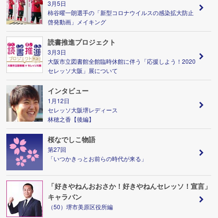
3月5日
柿谷曜一朗選手の「新型コロナウイルスの感染拡大防止
啓発動画」メイキング
読書推進プロジェクト
3月3日
大阪市立図書館全館臨時休館に伴う「応援しよう！2020
セレッソ大阪」展について
インタビュー
1月12日
セレッソ大阪堺レディース
林穂之香【後編】
桜なでしこ物語
第27回
「いつかきっとお前らの時代が来る」
「好きやねんおおさか！好きやねんセレッソ！宣言」
キャラバン
（50）堺市美原区役所編