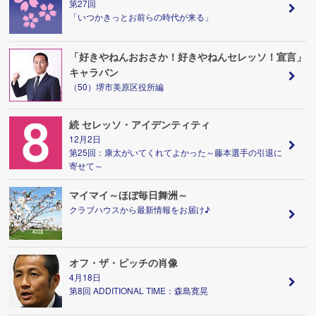
第27回
「いつかきっとお前らの時代が来る」
「好きやねんおおさか！好きやねんセレッソ！宣言」
キャラバン
（50）堺市美原区役所編
続 セレッソ・アイデンティティ
12月2日
第25回：康太がいてくれてよかった～藤本選手の引退に
寄せて～
マイマイ～ほぼ毎日舞洲～
クラブハウスから最新情報をお届け♪
オフ・ザ・ピッチの肖像
4月18日
第8回 ADDITIONAL TIME：森島寛晃