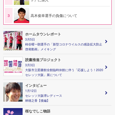
3
高木俊幸選手の負傷について
ホームタウンレポート
3月5日
柿谷曜一朗選手の「新型コロナウイルスの感染拡大防止
啓発動画」メイキング
読書推進プロジェクト
3月3日
大阪市立図書館全館臨時休館に伴う「応援しよう！2020
セレッソ大阪」展について
インタビュー
1月12日
セレッソ大阪堺レディース
林穂之香【後編】
桜なでしこ物語