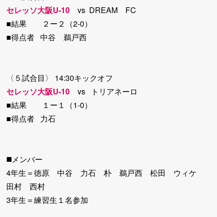
セレッソ大阪U-10
vs DREAM FC
■結果 ２ー２（2-0）
■得点者 中谷 鵜戸西
〈５試合目〉 14:30キックオフ
セレッソ大阪U-10
vs トリアネーロ
■結果 １ー１（1-0）
■得点者 力石
◼️メンバー
4年生＝徳原 中谷 力石 朴 鵜戸西 松田 ウィケ
田村 西村
3年生＝練習生１名参加