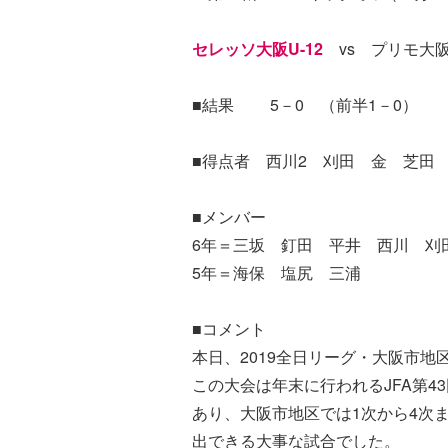
セレッソ大阪U-12
vs プリモ大
■結果 5－0 （前半1－0）
■得点者 西川2 刈田 金 芝田
■メンバー
6年＝三坂 釘田 平井 西川 刈
5年＝海保 塩尻 三浦
■コメント
本日、2019全日リーグ・大阪市
この大会は年末に行われるJFA第4
あり、大阪市地区では1次から4次
出できる大事な試合でした。