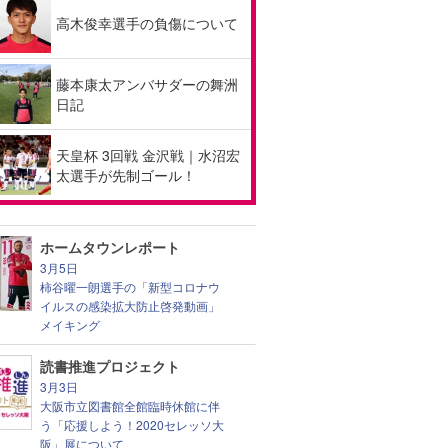
高木俊幸選手の負傷について
藤本康太アンバサダーの舞洲
日記
天皇杯 3回戦 金沢戦｜水沼宏
太選手が先制ゴール！
ホームタウンレポート
3月5日
柿谷曜一朗選手の「新型コロナウ
イルスの感染拡大防止啓発動画」
メイキング
読書推進プロジェクト
3月3日
大阪市立図書館全館臨時休館に伴
う「応援しよう！2020セレッソ大
阪」展について