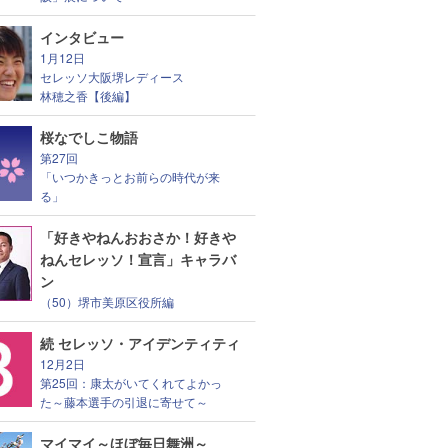
インタビュー
1月12日
セレッソ大阪堺レディース
林穂之香【後編】
桜なでしこ物語
第27回
「いつかきっとお前らの時代が来
る」
「好きやねんおおさか！好きや
ねんセレッソ！宣言」キャラバ
ン
（50）堺市美原区役所編
続 セレッソ・アイデンティティ
12月2日
第25回：康太がいてくれてよかっ
た～藤本選手の引退に寄せて～
マイマイ～ほぼ毎日舞洲～