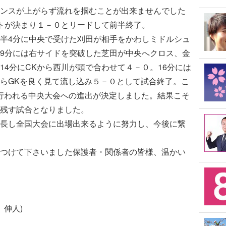
ンスが上がらず流れを掴むことが出来ませんでした
トが決まり１－０とリードして前半終了。
半4分に中央で受けた刈田が相手をかわしミドルシュ
9分には右サイドを突破した芝田が中央へクロス、金
14分にCKから西川が頭で合わせて４－０。16分には
らGKを良く見て流し込み５－０として試合終了。こ
日に行われる中央大会への進出が決定しました。結果こそ
残す試合となりました。
長し全国大会に出場出来るように努力し、今後に繋
つけて下さいました保護者・関係者の皆様、温かい
 伸人)