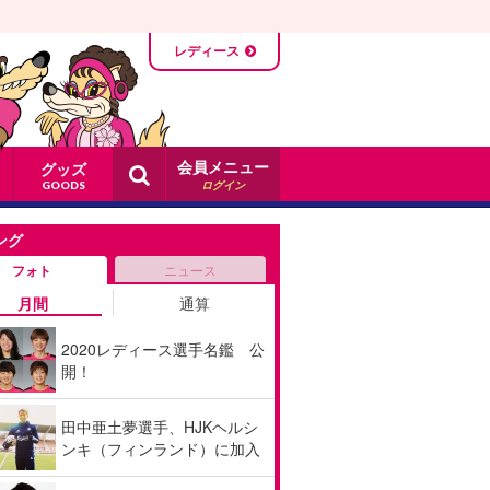
レディース
会員メニュー
グッズ
ログイン
GOODS
ング
フォト
ニュース
月間
通算
2020レディース選手名鑑 公
開！
田中亜土夢選手、HJKヘルシ
ンキ（フィンランド）に加入