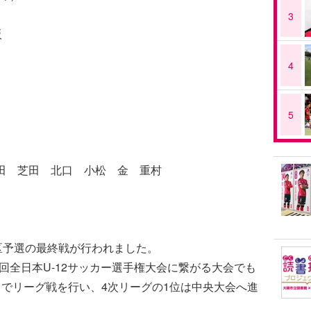
3
阪
4
5
田 芝田 北口 小松 金 重村
地区予選の最終戦が行われました。
3回全日本U-12サッカー選手権大会に繋がる大会でも
までリーグ戦を行い、4次リーグの1位は中央大会へ進