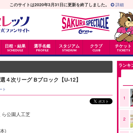
このサイトは2020年3月31日に更新を終了しました。
詳細
日程・結果
選手名鑑
スタジアム
クラブ
チケット
SCHEDULE
PROFILE
STADIUM
CLUB
TICKETS
ランキ
選４次リーグ Bブロック【U-12】
ート
1
さくら公園人工芝
2
本)