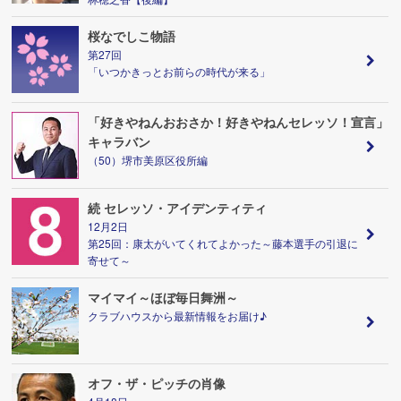
桜なでしこ物語
第27回
「いつかきっとお前らの時代が来る」
「好きやねんおおさか！好きやねんセレッソ！宣言」
キャラバン
（50）堺市美原区役所編
続 セレッソ・アイデンティティ
12月2日
第25回：康太がいてくれてよかった～藤本選手の引退に
寄せて～
マイマイ～ほぼ毎日舞洲～
クラブハウスから最新情報をお届け♪
オフ・ザ・ピッチの肖像