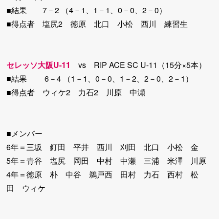
■結果 7－2 （4－1、1－1、0－0、2－0）
■得点者 塩尻2 徳原 北口 小松 西川 練習生
セレッソ大阪U-11
vs RIP ACE SC U-11（15分×5本）
■結果 6－4 （1－1、0－0、1－2、2－0、2－1）
■得点者 ウィケ2 力石2 川原 中瀬
■メンバー
6年＝三坂 釘田 平井 西川 刈田 北口 小松 金
5年＝青谷 塩尻 岡田 中村 中瀬 三浦 米澤 川原
4年＝徳原 朴 中谷 鵜戸西 田村 力石 西村 松
田 ウィケ