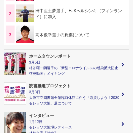
田中亜土夢選手、HJKヘルシンキ（フィンラン
2
ド）に加入
3
高木俊幸選手の負傷について
ホームタウンレポート
3月5日
柿谷曜一朗選手の「新型コロナウイルスの感染拡大防止
啓発動画」メイキング
読書推進プロジェクト
3月3日
大阪市立図書館全館臨時休館に伴う「応援しよう！2020
セレッソ大阪」展について
インタビュー
1月12日
セレッソ大阪堺レディース
林穂之香【後編】