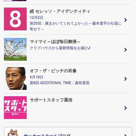
続 セレッソ・アイデンティティ
12月2日
第25回：康太がいてくれてよかった～藤本選手の引退に
寄せて～
マイマイ～ほぼ毎日舞洲～
クラブハウスから最新情報をお届け♪
オフ・ザ・ピッチの肖像
4月18日
第8回 ADDITIONAL TIME：森島寛晃
サポートスタッフ通信
サッカースクールブログ