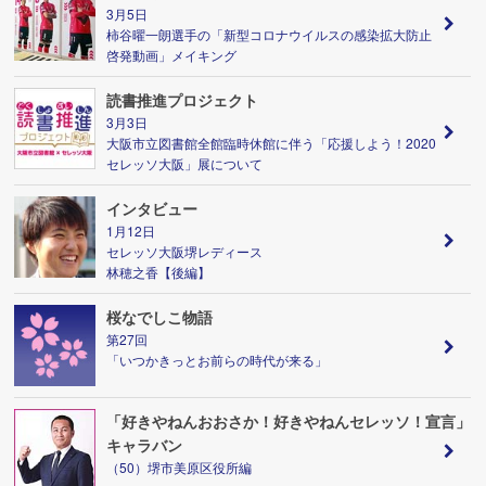
3月5日
柿谷曜一朗選手の「新型コロナウイルスの感染拡大防止
啓発動画」メイキング
読書推進プロジェクト
3月3日
大阪市立図書館全館臨時休館に伴う「応援しよう！2020
セレッソ大阪」展について
インタビュー
1月12日
セレッソ大阪堺レディース
林穂之香【後編】
桜なでしこ物語
第27回
「いつかきっとお前らの時代が来る」
「好きやねんおおさか！好きやねんセレッソ！宣言」
キャラバン
（50）堺市美原区役所編