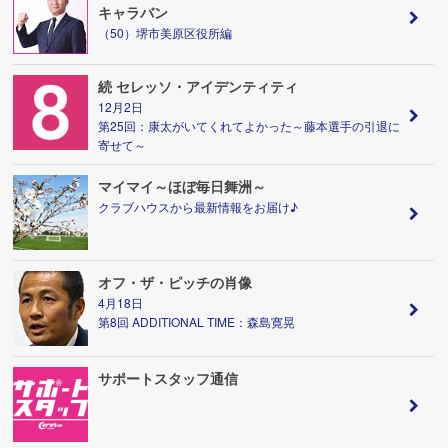
キャラバン
（50）堺市美原区役所編
続 セレッソ・アイデンティティ
12月2日
第25回：康太がいてくれてよかった～藤本選手の引退に
寄せて～
マイマイ～ほぼ毎日舞洲～
クラブハウスから最新情報をお届け♪
オフ・ザ・ピッチの肖像
4月18日
第8回 ADDITIONAL TIME：森島寛晃
サポートスタッフ通信