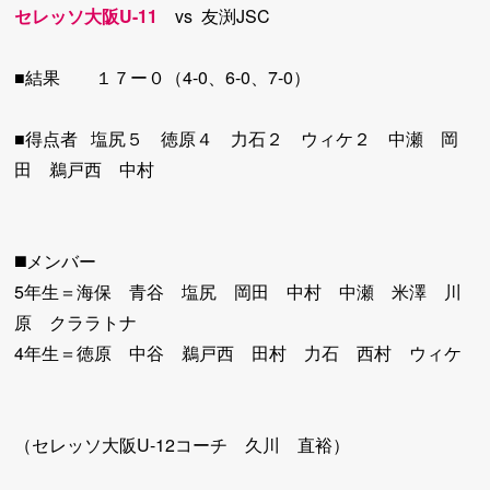
セレッソ大阪U-11
vs 友渕JSC
■結果 １７ー０（4-0、6-0、7-0）
■得点者 塩尻５ 徳原４ 力石２ ウィケ２ 中瀬 岡
田 鵜戸西 中村
◼️メンバー
5年生＝海保 青谷 塩尻 岡田 中村 中瀬 米澤 川
原 クララトナ
4年生＝徳原 中谷 鵜戸西 田村 力石 西村 ウィケ
（セレッソ大阪U-12コーチ 久川 直裕）