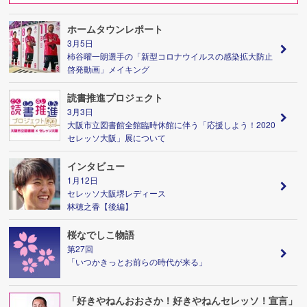
ホームタウンレポート
3月5日
柿谷曜一朗選手の「新型コロナウイルスの感染拡大防止
啓発動画」メイキング
読書推進プロジェクト
3月3日
大阪市立図書館全館臨時休館に伴う「応援しよう！2020
セレッソ大阪」展について
インタビュー
1月12日
セレッソ大阪堺レディース
林穂之香【後編】
桜なでしこ物語
第27回
「いつかきっとお前らの時代が来る」
「好きやねんおおさか！好きやねんセレッソ！宣言」