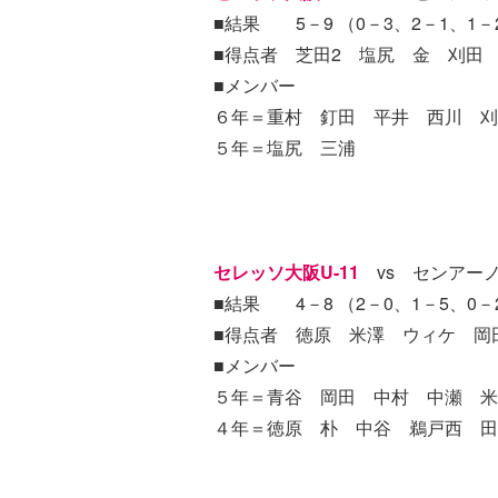
■結果 5－9 （0－3、2－1、1－
■得点者 芝田2 塩尻 金 刈田
■メンバー
６年＝重村 釘田 平井 西川 刈
５年＝塩尻 三浦
セレッソ大阪U-11
vs センアーノ
■結果 4－8 （2－0、1－5、0－
■得点者 徳原 米澤 ウィケ 岡
■メンバー
５年＝青谷 岡田 中村 中瀬 米
４年＝徳原 朴 中谷 鵜戸西 