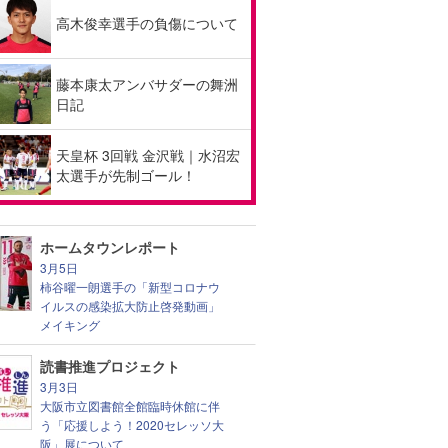
高木俊幸選手の負傷について
藤本康太アンバサダーの舞洲
日記
天皇杯 3回戦 金沢戦｜水沼宏
太選手が先制ゴール！
ホームタウンレポート
3月5日
柿谷曜一朗選手の「新型コロナウ
イルスの感染拡大防止啓発動画」
メイキング
読書推進プロジェクト
3月3日
大阪市立図書館全館臨時休館に伴
う「応援しよう！2020セレッソ大
阪」展について