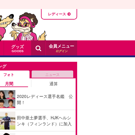
レディース
会員メニュー
グッズ
ログイン
GOODS
ング
フォト
ニュース
月間
通算
2020レディース選手名鑑 公
開！
田中亜土夢選手、HJKヘルシ
ンキ（フィンランド）に加入