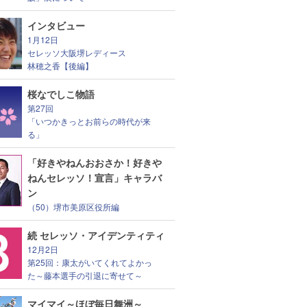
インタビュー
1月12日
セレッソ大阪堺レディース
林穂之香【後編】
桜なでしこ物語
第27回
「いつかきっとお前らの時代が来
る」
「好きやねんおおさか！好きや
ねんセレッソ！宣言」キャラバ
ン
（50）堺市美原区役所編
続 セレッソ・アイデンティティ
12月2日
第25回：康太がいてくれてよかっ
た～藤本選手の引退に寄せて～
マイマイ～ほぼ毎日舞洲～