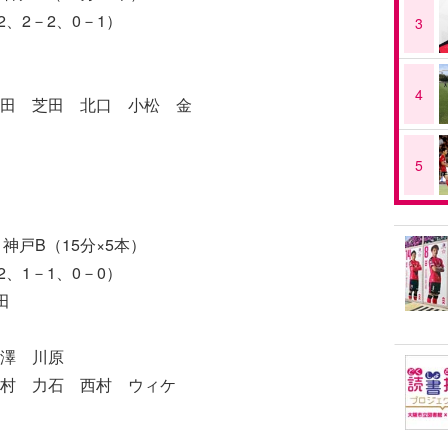
2、2－2、0－1）
3
4
田 芝田 北口 小松 金
5
神戸B（15分×5本）
2、1－1、0－0）
田
澤 川原
田村 力石 西村 ウィケ