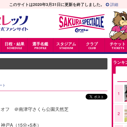
このサイトは2020年3月31日に更新を終了しました。
詳細
日程・結果
選手名鑑
スタジアム
クラブ
チケット
SCHEDULE
PROFILE
STADIUM
CLUB
TICKETS
ランキ
ート
1
0キックオフ ＠南津守さくら公園天然芝
2
神戸A（15分×5本）