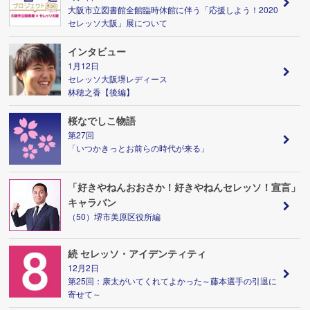
大阪市立図書館全館臨時休館に伴う「応援しよう！2020
セレッソ大阪」展について
インタビュー
1月12日
セレッソ大阪堺レディース
林穂之香【後編】
桜なでしこ物語
第27回
「いつかきっとお前らの時代が来る」
「好きやねんおおさか！好きやねんセレッソ！宣言」
キャラバン
（50）堺市美原区役所編
続 セレッソ・アイデンティティ
12月2日
第25回：康太がいてくれてよかった～藤本選手の引退に
寄せて～