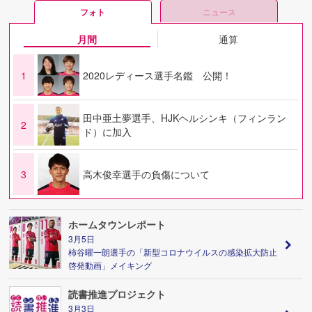
フォト
ニュース
月間
通算
1
2020レディース選手名鑑 公開！
田中亜土夢選手、HJKヘルシンキ（フィンラン
2
ド）に加入
3
高木俊幸選手の負傷について
ホームタウンレポート
3月5日
柿谷曜一朗選手の「新型コロナウイルスの感染拡大防止
啓発動画」メイキング
読書推進プロジェクト
3月3日