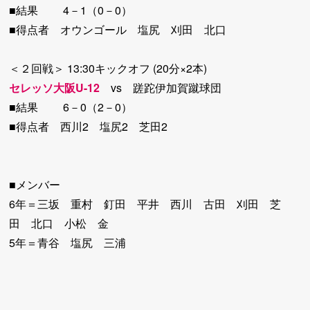
■結果 4－1（0－0）
■得点者 オウンゴール 塩尻 刈田 北口
＜２回戦＞ 13:30キックオフ (20分×2本)
セレッソ大阪U-12
vs 蹉跎伊加賀蹴球団
■結果 6－0（2－0）
■得点者 西川2 塩尻2 芝田2
■メンバー
6年＝三坂 重村 釘田 平井 西川 古田 刈田 芝
田 北口 小松 金
5年＝青谷 塩尻 三浦