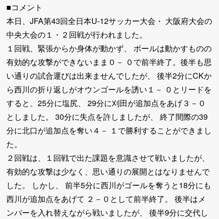
■コメント
本日、JFA第43回全日本U-12サッカー大会・ 大阪府大会の
中央大会の１・２回戦が行われました。
１回戦、緊張からか身体が動かず、 ボールは動かすものの
有効的な攻撃ができないまま０－ ０で前半終了。後半も思
い通りの試合運びは出来ませんでしたが、 後半2分にCKか
ら西川の折り返しがオウンゴールを誘い１－ ０とリードを
すると、25分に塩尻、 29分に刈田が追加点をあげ３－０
としました。 30分に失点を許しましたが、 終了間際の39
分に北口が追加点を奪い４－ １で勝利することができまし
た。
２回戦は、１回戦で出た課題を意識させて戦いましたが、
有効的な攻撃は少なく、思い通りの展開とはなりませんで
した。 しかし、 前半5分に西川がゴールを奪うと18分にも
西川が追加点をあげて ２－０として前半終了。 後半はメ
ンバーを入れ替えながら戦いましたが、 後半9分に交代し