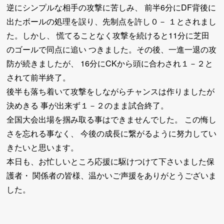
逆にシンプルな相手の攻撃に苦しみ、 前半6分にDF背後に
出たボールの処理を誤り、先制点を許し０－ １とされまし
た。しかし、 慌てることなく攻撃を続けると11分に芝田
のゴールで同点に追い つきました。その後、一進一退の攻
防が続きましたが、 16分にCKから頭に合わされ１－２と
されて前半終了。
後半も落ち着いて攻撃をしながらチャンスは作りましたが
決めきる 事が出来ず１－２のまま試合終了。
全国大会出場を掴み取る事はできませんでした。 この悔し
さを忘れる事なく、 今後の成長に繋がるように努力してい
きたいと思います。
本日も、お忙しいところ応援に駆けつけて下さいました保
護者・ 関係者の皆様、温かいご声援をありがとうございま
した。