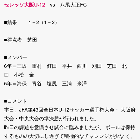
セレッソ大阪U-12
vs 八尾大正FC
■結果 1－2（1－2）
■得点者 芝田
■メンバー
6年＝三坂 重村 釘田 平井 西川 刈田 芝田 北
口 小松 金
5年＝海保 青谷 塩尻 三浦 米澤
■コメント
本日、JFA第43回全日本U-12サッカー選手権大会・ 大阪府
大会・中央大会の準決勝が行われました。
昨日の課題を意識させ試合に臨みましたが、 ボールは保持
するものの大切にし過ぎて積極的なチャレンジが少な く、