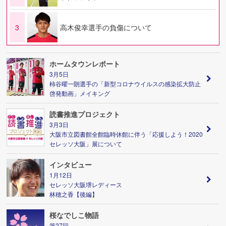
3
高木俊幸選手の負傷について
ホームタウンレポート
3月5日
柿谷曜一朗選手の「新型コロナウイルスの感染拡大防止
啓発動画」メイキング
読書推進プロジェクト
3月3日
大阪市立図書館全館臨時休館に伴う「応援しよう！2020
セレッソ大阪」展について
インタビュー
1月12日
セレッソ大阪堺レディース
林穂之香【後編】
桜なでしこ物語
第27回