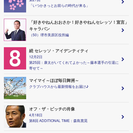
「いつかきっとお前らの時代が来る」
「好きやねんおおさか！好きやねんセレッソ！宣言」
キャラバン
（50）堺市美原区役所編
続 セレッソ・アイデンティティ
12月2日
第25回：康太がいてくれてよかった～藤本選手の引退に
寄せて～
マイマイ～ほぼ毎日舞洲～
クラブハウスから最新情報をお届け♪
オフ・ザ・ピッチの肖像
4月18日
第8回 ADDITIONAL TIME：森島寛晃